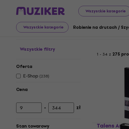
Sztuka
Rysunek
Szkicownik
Szkicowniki do tuszy, 
Wszystkie kategorie
Szkicowniki do tuszy, 
Robienie na drutach / Szy
Wszystkie kategorie
Wszystkie filtry
1 - 34 z
275 pr
Oferta
E-Shop
(
238
)
Cena
-
zł
Cena minimalna
Cena maksymalna
Talens Art
Stan towarowy