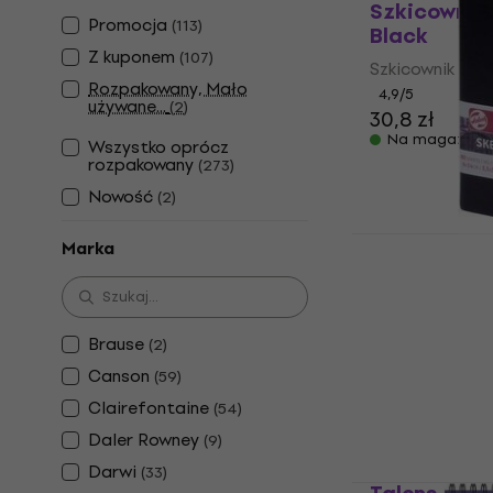
Szkicownik 
Promocja
(
113
)
Black
Z kuponem
(
107
)
Szkicownik
Rozpakowany, Mało
4,9
/5
używane...
(
2
)
30,8 zł
Na magazynie
Wszystko oprócz
rozpakowany
(
273
)
Nowość
(
2
)
Talens Art 
Marka
Szkicownik 
Black
Szkicownik
Brause
(
2
)
4,9
/5
15,6 zł
16 zł
Canson
(
59
)
Na magazynie
Clairefontaine
(
54
)
Daler Rowney
(
9
)
Darwi
(
33
)