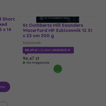
94,47 zł
Na magazynie
 Short
xed
St Cuthberts Mill Saunders
 x 14
Waterford HP Szkicownik 12 31
x 23 cm 300 g
Szkicownik
88,69 zł
z kodem
MUZMUZ-5
94,47 zł
Na magazynie
tów