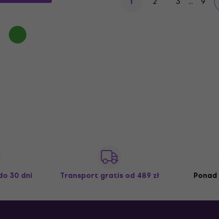
2
3
...
9
1
do 30 dni
Transport gratis
od 489 zł
Ponad 