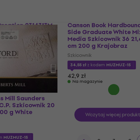
Creation 9314313M
Canson Book Hardbound
80 21 x 29,7 cm 140
Side Graduate White Mi
Media Szkicownik 36 21,6
cm 200 g Krajobraz
Szkicownik
34,55 zł
z kodem
MUZMUZ-15
42,9 zł
Na magazynie
s Mill Saunders
C.P. Szkicownik 20
300 g White
Wczytaj więcej produk
em
MUZMUZ-15