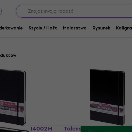
markerów i długopisów
markerów i długopisów
dełkowanie
Szycie / Haft
Malarstwo
Rysunek
Kaligra
oduktów
 Creation 9314002M
Talens Art Creation 93