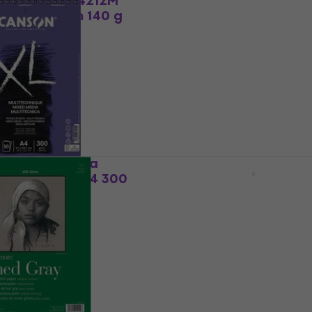
Creation 9314212M
80 13 x 21 cm 140 g
Talens Art Creation 93
Szkicownik 80 12 x 12 cm
Black
Szkicownik
4,9
/5
20,7 zł
26,1 zł
- 21 %
Na magazynie
XL Mixed Media
Talens Art Creation 931
kicownik 30 A4 300
Szkicownik 80 13 x 21 cm
Coral
Szkicownik
4,9
/5
28,6 zł
30 zł
em
MUZMUZ-15
Na magazynie