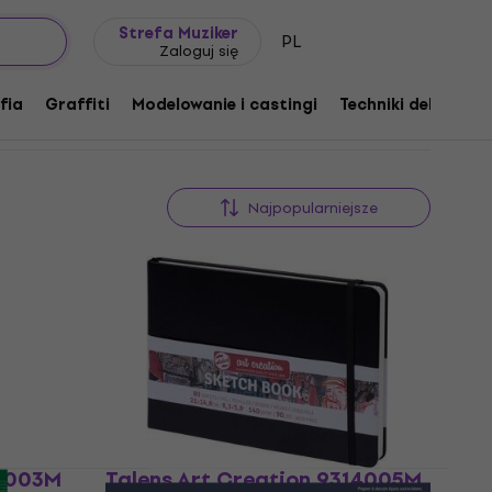
Pomysł na prezent
FAQ
Muziker Blog
Strefa Muziker
PL
Zaloguj się
fia
Graffiti
Modelowanie i castingi
Techniki dekoracyj
Najpopularniejsze
14003M
Talens Art Creation 9314005M