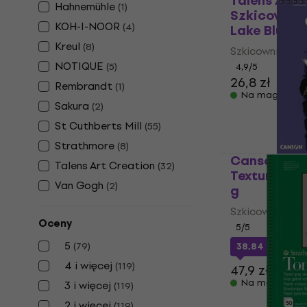
Talens Art 
Hahnemühle
(
1
)
Szkicownik 
KOH-I-NOOR
(
4
)
Lake Blue
Kreul
(
8
)
Szkicownik
NOTIQUE
(
5
)
4,9
/5
26,8 zł
Rembrandt
(
1
)
Na magazynie
Sakura
(
2
)
St Cuthberts Mill
(
55
)
Strathmore
(
8
)
Canson Sp 
Talens Art Creation
(
32
)
Textured Sz
Van Gogh
(
2
)
g
Szkicownik
Oceny
5
/5
5
(
79
)
38,84 zł
z kod
4 i więcej
(
119
)
47,9 zł
Na magazynie
3 i więcej
(
119
)
2 i więcej
(
119
)