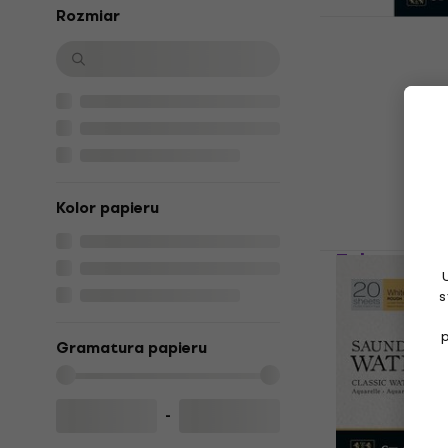
Rozmiar
St Cuthbert
Waterford C
41 x 31 cm 
Szkicownik
5
/5
143 zł
Na magazynie
Kolor papieru
Talens Art 
Szkicownik 
s
g Pastel Pi
Szkicownik
Gramatura papieru
4,9
/5
49,7 zł
51,2 z
Na magazynie
-