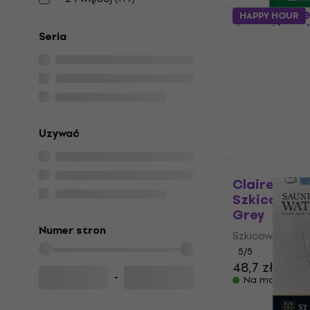
Strathmore
HAPPY HOUR
Gray Sketc
Seria
50 31 x 23 c
Szkicownik
5
/5
56,18 zł
z kod
69,9 zł
Uzywać
Na magazynie
Clairefonta
Szkicownik 
Grey
Numer stron
Szkicownik
5
/5
48,7 zł
-
Na magazynie