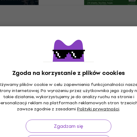
s Mill Saunders
Strathmore Serie 400 T
.P. Szkicownik 12
Gray Sketch Pad Szkico
300 g
24 36 x 28 cm 118 g
Szkicownik
5
/5
51,69 zł
z kodem
MUZMUZ-20
65,9 zł
Na magazynie
Zgoda na korzystanie z plików cookies
Creation 9314013M
Canson Sp XL Mixed Med
Zniżka ilościowa
Używamy plików cookie w celu zapewnienia funkcjonalności nasze
80 21 x 29,7 cm 140
Textured Szkicownik 15 
trony internetowej. Po wyrażeniu przez użytkownika jego zgody 
nk
g
takie działanie, wykorzystujemy je do analizy ruchu na stronie i
Szkicownik
personalizacji reklam na platformach reklamowych stron trzecich
zawsze zgodnie z zasadami
Polityki prywatności
.
4
/5
ł
89,12 zł
z kodem
MUZMUZ-25
Zgadzam się
119 zł
Na magazynie