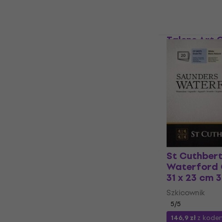
42,9 zł
Na magazynie
Talens Art 
Szkicownik 
g Coral
Szkicownik
4,9
/5
57,1 zł
Na magazynie
St Cuthbert
Waterford 
31 x 23 cm 
Szkicownik
5
/5
146,9 zł
z kod