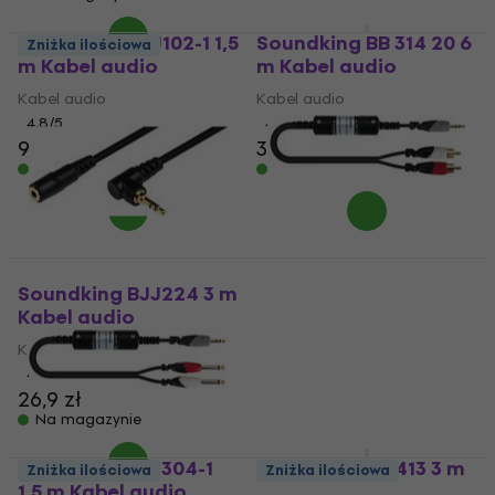
Soundking BXJ102-1 1,5
Soundking BB 314 20 6
Zniżka ilościowa
m Kabel audio
m Kabel audio
Kabel audio
Kabel audio
4,8
/5
4,7
/5
94 zł
37,9 zł
Na magazynie
Na magazynie
Soundking BJR101-1 1,5
m Kabel audio
Soundking BJJ224 3 m
Kabel audio
Kabel audio
Kabel audio
4,7
/5
74,9 zł
4,8
/5
Na magazynie
26,9 zł
Na magazynie
Soundking BJJ304-1
Soundking BB 413 3 m
Zniżka ilościowa
Zniżka ilościowa
1,5 m Kabel audio
Kabel audio