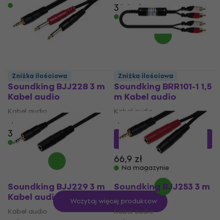
Na magazynie
39,9 zł
Na magazynie
Zniżka ilościowa
Zniżka ilościowa
Soundking BJJ228 3 m
Soundking BRR101-1 1,5
Kabel audio
m Kabel audio
Kabel audio
Kabel audio
4,7
/5
4,9
/5
38,9 zł
50,09 zł
z kodem
Na magazynie
MUZMUZ-25
66,9 zł
Na magazynie
Soundking BJJ229 3 m
Soundking BJJ253 3 m
Kabel audio
Kabel audio
Wczytaj więcej produktów
Kabel audio
Kabel audio