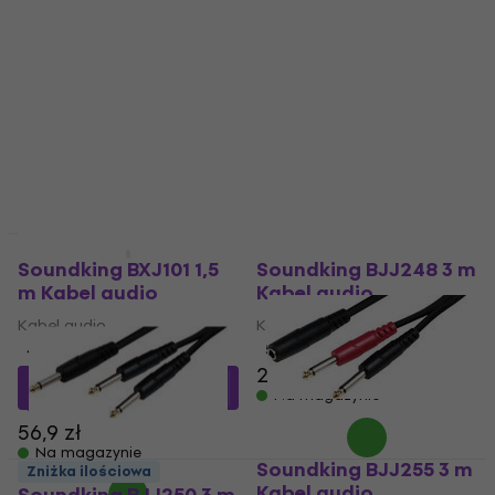
Kabel audio
Kabel audio
4,5
/5
4,5
/5
36,9 zł
39,9 zł
Na magazynie
Na magazynie
Zniżka ilościowa
Soundking BXJ101 1,5
Soundking BJJ248 3 m
m Kabel audio
Kabel audio
Kabel audio
Kabel audio
4,9
/5
5
/5
25,9 zł
44,73 zł
z kodem
Na magazynie
MUZMUZ-20
56,9 zł
Na magazynie
Soundking BJJ255 3 m
Zniżka ilościowa
Kabel audio