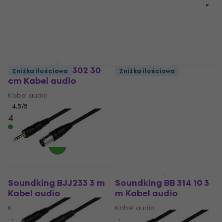
Soundking BJJ302 30
Zniżka ilościowa
Zniżka ilościowa
cm Kabel audio
Soundking BJJ230 3 m
Kabel audio
Kabel audio
4,5
/5
Kabel audio
47,9 zł
4,8
/5
Na magazynie
27,9 zł
Na magazynie
Zniżka ilościowa
Soundking BJJ233 3 m
Soundking BB 314 10 3
Kabel audio
m Kabel audio
Kabel audio
Kabel audio
4,5
/5
4,7
/5