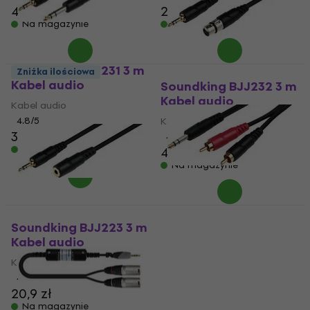
40,9 zł
21,9 zł
Na magazynie
Na magazynie
Soundking BJJ231 3 m
Zniżka ilościowa
Kabel audio
Soundking BJJ232 3 m
Kabel audio
Kabel audio
4,8
/5
Kabel audio
35,9 zł
4,5
/5
Na magazynie
42,9 zł
Na magazynie
Soundking BJJ249 3 m
Kabel audio
Soundking BJJ223 3 m
Kabel audio
Kabel audio
Kabel audio
5
/5
37,9 zł
4,8
/5
Na magazynie
20,9 zł
Na magazynie