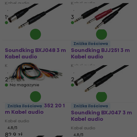
Kabel audio
Kabel audio
4,7
/5
4,8
/5
19,9 zł
35,9 zł
Na magazynie
Na magazynie
Zniżka ilościowa
Soundking BXJ048 3 m
Soundking BJJ251 3 m
Kabel audio
Kabel audio
Kabel audio
Kabel audio
4,8
/5
4,7
/5
23,3 zł
25,9 zł
Na magazynie
Na magazynie
Soundking BC 352 20 1
Zniżka ilościowa
Zniżka ilościowa
m Kabel audio
Soundking BXJ047 3 m
Kabel audio
Kabel audio
4,8
/5
Kabel audio
82,9 zł
4,8
/5