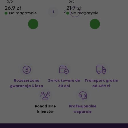
5
/5
5
/5
26,9 zł
21,7 zł
1
2
Na magazynie
Na magazynie
Rozszerzona
Zwrot towaru do
Transport gratis
gwarancja 3 lata
30 dni
od 489 zł
Ponad 3M+
Profesjonalne
klientów
wsparcie