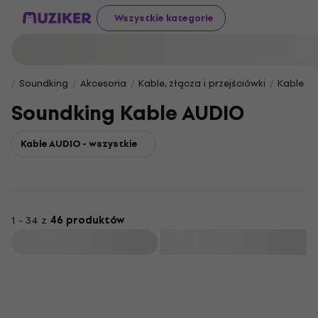
Wszystkie kategorie
Soundking
Akcesoria
Kable, złącza i przejściówki
Kable g
Soundking Kable AUDIO
Kable AUDIO - wszystkie
1 - 34 z
46 produktów
Filtruj
Zniżka ilościowa