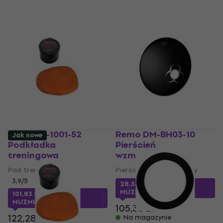
Remo RT-1001-52
Remo DM-BH03-10
Jak nowe
Podkładka
Pierścień
treningowa
wzmacniający
Pad treningowy
Pierścień wzmacniający
3,9
/5
28,33 zł
z kodem
MUZMUZ-70
101,83 zł
z kodem
MUZMUZ-15
105,36 zł
122,28 zł
Na magazynie