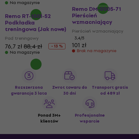
Na magazynie
Remo DM-0005-71
Pierścień
Remo RT-1001-52
wzmacniający
Podkładka
treningowa (Jak nowe)
Pierścień wzmacniający
Pad treningowy
3,4
/5
101 zł
76,7 zł
88,4 zł
- 13 %
Brak na magazynie
Na magazynie
Rozszerzona
Zwrot towaru do
Transport gratis
gwarancja 3 lata
30 dni
od 489 zł
Ponad 3M+
Profesjonalne
klientów
wsparcie