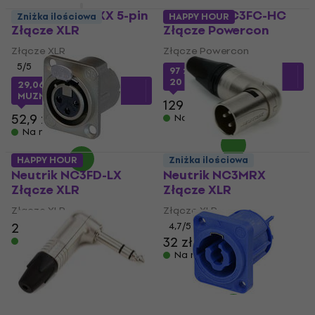
Neutrik NC5MXX 5-pin
Neutrik NAC3FC-HC
Zniżka ilościowa
HAPPY HOUR
Złącze XLR
Złącze Powercon
Złącze XLR
Złącze Powercon
5
/5
97 zł
z kodem
MUZMUZ-
20
29,06 zł
z kodem
MUZMUZ-45
129 zł
52,9 zł
Na magazynie
Na magazynie
HAPPY HOUR
Zniżka ilościowa
Neutrik NC3FD-LX
Neutrik NC3MRX
Złącze XLR
Złącze XLR
Złącze XLR
Złącze XLR
25,7 zł
4,7
/5
32 zł
Na magazynie
Na magazynie