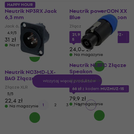
HAPPY HOUR
Neutrik NP3RX Jack
Neutrik powerCON XX
6,3 mm
Blue Złącze Powercon
Jack 6,3 mm
Złącze Powercon
4,9
/5
21,9 zł
z kodem
MUZMUZ-
31 zł
5
Na magazynie
24,06 zł
Na magazynie
Neutrik NL8FC Złącze
Speakon
Neutrik NC3MD-LX-
BAG Złącze XLR
Złącze Speakon
Wczytaj więcej produktów
Złącze XLR
66 zł
z kodem
MUZMUZ-15
5
/5
79,9 zł
22,4 zł
Na magazynie
...
1
2
3
16
Na magazynie