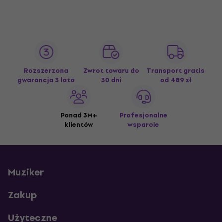
Rozszerzona
Zwrot towaru do
Transport gratis
gwarancja 3 lata
30 dni
od 489 zł
Ponad 3M+
Profesjonalne
klientów
wsparcie
Muziker
Zakup
Użyteczne