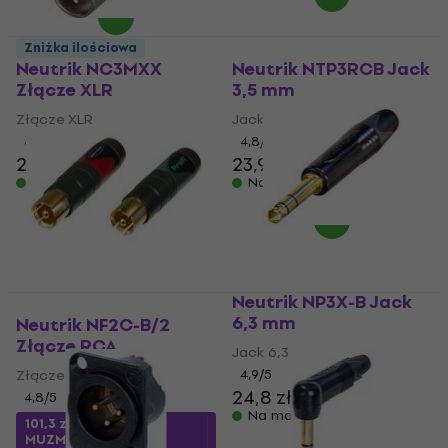
Zniżka ilościowa
Neutrik NC3MXX
Neutrik NTP3RCB Jack
Złącze XLR
3,5 mm
Złącze XLR
Jack 3,5 mm
4,9
/5
4,8
/5
27,6 zł
23,9 zł
Na magazynie
Na magazynie
Neutrik NP3X-B Jack
6,3 mm
Neutrik NF2C-B/2
Złącze RCA
Jack 6,3 mm
Złącze RCA
4,9
/5
24,8 zł
4,8
/5
Na magazynie
101,3 zł
z kodem
MUZMUZ-10