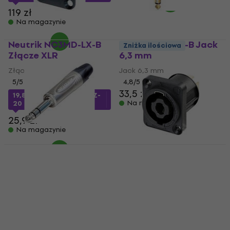
119 zł
Na magazynie
Neutrik NC3MD-LX-B
Neutrik NP3RX-B Jack
Zniżka ilościowa
Złącze XLR
6,3 mm
Złącze XLR
Jack 6,3 mm
5
/5
4,8
/5
33,5 zł
19,8 zł
z kodem
MUZMUZ-
Na magazynie
20
25,9 zł
Na magazynie
Neutrik NP3X Jack 6,3
Zniżka ilościowa
mm
Neutrik NL4MPXX
Złącze Speakon
Jack 6,3 mm
4,9
/5
Złącze Speakon
21,6 zł
5
/5
Na magazynie
25 zł
Na magazynie