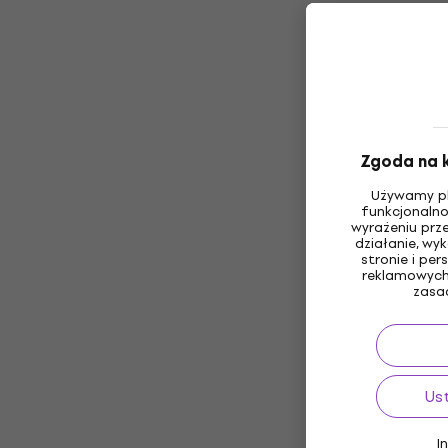
Zgoda na k
Używamy pl
funkcjonalno
wyrażeniu prz
działanie, wy
stronie i pe
reklamowych 
zasa
Us
I