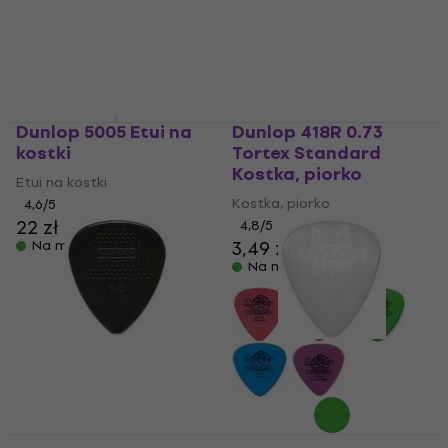
Dunlop 5005 Etui na
Dunlop 418R 0.73
kostki
Tortex Standard
Kostka, piorko
Etui na kostki
Kostka, piorko
4,6
/5
22 zł
4,8
/5
3,49 zł
Na magazynie
Na magazynie
Dunlop 449R 1.00 Max
Dunlop 44R 0.46