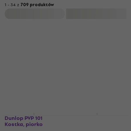
1 - 34 z
709 produktów
Filtruj
Dunlop PVP 101
Dunlop 443R 0.53
Kostka, piorko
Nylon Midi Standard
Kostka, piorko