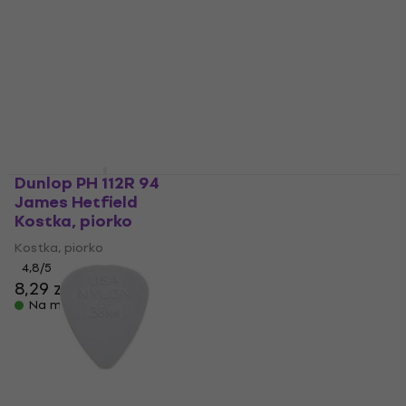
Na magazynie
Na magazynie
Dunlop PH 112R 94
Dunlop 47R XL S Jazz
James Hetfield
III XL Stiffo Kostka,
Kostka, piorko
piorko
Kostka, piorko
Kostka, piorko
4,8
/5
4,7
/5
8,29 zł
4,39 zł
4,49 zł
Na magazynie
Na magazynie