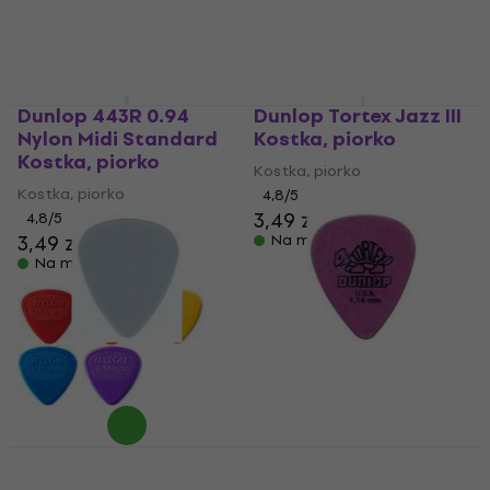
Dunlop 443R 0.94
Dunlop Tortex Jazz III
Nylon Midi Standard
Kostka, piorko
Kostka, piorko
Kostka, piorko
Kostka, piorko
4,8
/5
3,49 zł
4,8
/5
3,49 zł
3,59 zł
Na magazynie
Na magazynie
Dunlop 44R 0.60
Dunlop 418R 1.14
Nylon Standard
Tortex Standard