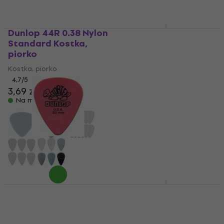
Dunlop 44R 0.38 Nylon
Dunlop 449R 1.14 Max
Standard Kostka,
Grip Standard
piorko
Kostka, piorko
Kostka, piorko
Kostka, piorko
4,7
/5
4,7
/5
3,69 zł
3,49 zł
Na magazynie
Na magazynie
Dunlop 418R 0.50
Dunlop 5200 Etui na
Tortex Standard
kostki
Kostka, piorko
Etui na kostki