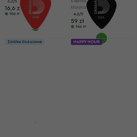
Kapodaster do gitary
3,3
/5
16,6 zł
klasycznej
Na magazynie
4,6
/5
59 zł
Na magazynie
Zniżka ilościowa
HAPPY HOUR
D'Addario Planet
D'Addario Planet
Waves 1DRD1-100
Waves Duralin Kostka,
Duralin Kostka, piorko
piorko
Kostka, piorko
Kostka, piorko
4,5
/5
4,7
/5
2,19 zł
4,79 zł
Na magazynie
Na magazynie
Zniżka ilościowa
D'Addario Planet
D'Addario Planet
Waves GH Nawilżacz
Waves Duralin EH