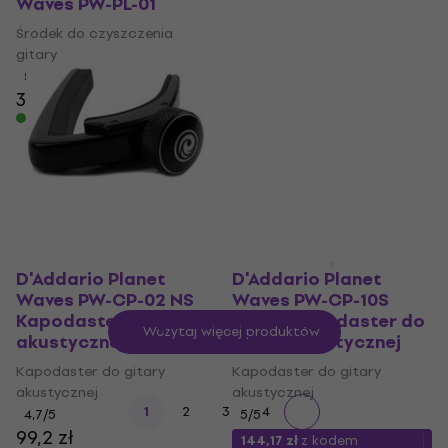
Waves PW-PL-01
D'Addario Planet
Waves PW-GR-01
Środek do czyszczenia
Wieszak gitarowy
gitary
5
/5
Wieszak gitarowy
36 zł
4,4
/5
Na magazynie
59 zł
z kodem
MUZMUZ-10
65,9 zł
Na magazynie
D'Addario Planet
D'Addario Planet
Waves PW-CP-02 NS
Waves PW-CP-10S
Kapodaster do gitary
Artist Kapodaster do
Wczytaj więcej produktów
akustycznej
gitary akustycznej
Kapodaster do gitary
Kapodaster do gitary
akustycznej
akustycznej
1
2
3
4
4,7
/5
5
/5
99,2 zł
144,17 zł
z kodem