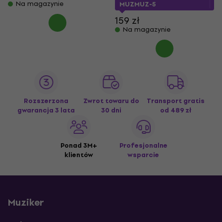
Na magazynie
MUZMUZ-5
159 zł
Na magazynie
Rozszerzona
Zwrot towaru do
Transport gratis
gwarancja 3 lata
30 dni
od 489 zł
Ponad 3M+
Profesjonalne
klientów
wsparcie
Muziker