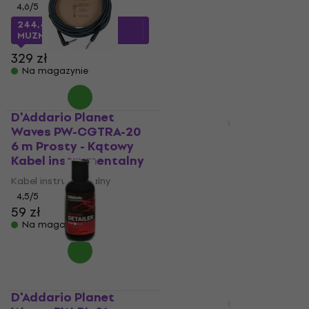
25
4,6
/5
244,49 zł
z kodem
52,9 zł
MUZMUZ-25
Na magazynie
329 zł
Na magazynie
D'Addario Planet
Zniżka ilościowa
Waves PW-CGTRA-20
D'Addario Planet
6 m Prosty - Kątowy
Waves PW-G-05 150
Kabel instrumentalny
cm Prosty - Prosty
Kabel instrumentalny
Kabel instrumentalny
4,5
/5
Kabel instrumentalny
59 zł
4,8
/5
Na magazynie
85 zł
z kodem
MUZMUZ-
25
119 zł
Na magazynie
D'Addario Planet