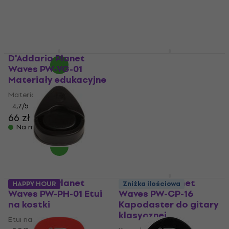
Kapodaster do gitary
akustycznej
Kostka, piorko
4,7
/5
4,8
/5
59 zł
1,59 zł
Na magazynie
Na magazynie
D'Addario Planet
D'Addario Planet
Waves PW-VG-01
Waves PW-SH-01
Materiały edukacyjne
Osłony głośników
Materiały edukacyjne
Osłony głośników
4,7
/5
4,3
/5
66 zł
47 zł
Na magazynie
Na magazynie
D'Addario Planet
D'Addario Planet
HAPPY HOUR
Zniżka ilościowa
Waves PW-PH-01 Etui
Waves PW-CP-16
na kostki
Kapodaster do gitary
klasycznej
Etui na kostki