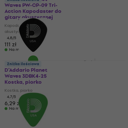
Waves PW-CP-09 Tri-
D'Addario Planet
Action Kapodaster do
Waves 1DOR2 Duralin
gitary akustycznej
Kostka, piorko
Kapodaster do gitary
Kostka, piorko
akustycznej
4,5
/5
4,8
/5
1,94 zł
z kodem
MUZMUZ-
111 zł
20
Na magazynie
2,49 zł
Na magazynie
D'Addario Planet
Zniżka ilościowa
Waves 1CAB4-15BT2
D'Addario Planet
Kostka, piorko
Waves 3DBK4-25
Kostka, piorko
Kostka, piorko
Kostka, piorko
4,8
/5
50 zł
4,7
/5
Na magazynie
6,29 zł
Na magazynie