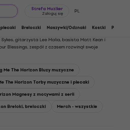
Pomysł na prezent
FAQ
Muziker Blog
Strefa Muziker
PL
Zaloguj się
 plecaki
Breloczki
Naszywki/Odznaki
Kostki
Prezent
 Sykes, gitarzysta Lee Malia, basista Matt Kean i
ur Blessings, zespół z czasem rozwinął swoje
Sempiternal, That's the Spirit, Amo i niedawnemu
ce na brytyjskiej liście przebojów i kilka singli na
rammy. Podpisując kontrakt z RCA Records na całym
ng Me The Horizon Bluzy muzyczne
zną ewolucją i szerokim zasięgiem na współczesnej
Me The Horizon Torby muzyczne i plecaki
rizon Magnesy z motywami z serii
on Breloki, breloczki
Merch - wszystkie