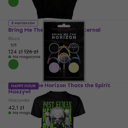
5 wariantów
Bring Me The Horizon Sempiternal
Bluza
5
/5
124 zł
126 zł
Na magazynie
Bring Me The Horizon Thats the Spirit
HAPPY HOUR
Naszywka
Naszywka / Odznaka
42,1 zł
Na magazynie