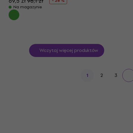
69,5 zł
96,1 zł
- 28 %
Na magazynie
Wczytaj więcej produktów
2
3
1