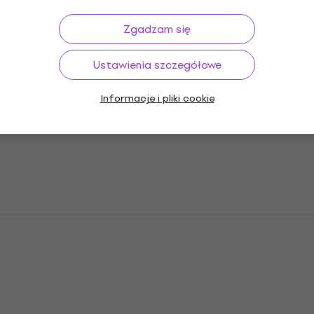
Zgadzam się
Ustawienia szczegółowe
Bring Me The Horizon Sempiternal
Butelka 500 ml
Informacje i pliki cookie
Kubek / Filiżanka / Butelka
142 zł
144 zł
Na magazynie
5 wariantów
Bring Me The Horizon Crooked Young
Koszulka
5
/5
62,2 zł
Na magazynie