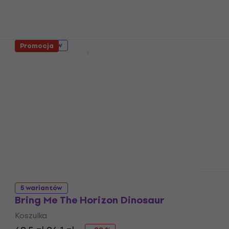
5 wariantów
Promocja
Bring Me The Horizon Symbols
Koszulka
5
/5
66,3 zł
Na magazynie
5 wariantów
Bring Me The Horizon Dinosaur
Koszulka