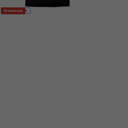
5 wariantów
Promocja
Bring Me The Horizon Sempiternal
Koszulka
5
/5
68 zł
72,1 zł
Na magazynie
5 wariantów
Bring Me The Horizon Remain Calm
Koszulka
5
/5
67,6 zł
79,8 zł
- 15 %
Na magazynie