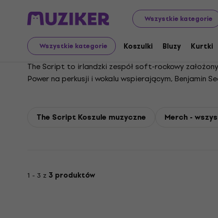
The Script
Wszystkie kategorie
Koszulki
Bluzy
Kurtki
Wszystkie kategorie
The Script to irlandzki zespół soft-rockowy założon
Power na perkusji i wokalu wspierającym, Benjamin S
gitarze i był wokalistą aż do swojej śmierci w 2023
swój debiutancki album o tym samym tytule, który osią
Can't Be Moved” i „Breakeven”. Kolejne albumy, w tym 
The Script Koszule muzyczne
Merch - wszys
zawierały znane utwory, takie jak „For the First Time
nadal budowały ich międzynarodową popularność. Zes
brzmienia, zespół pojawił się w różnych serialach t
Voice. Zespół zdobył wiele nagród muzycznych i spr
1 - 3 z
3 produktów