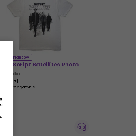
5 wariantów
The Script Satellites Photo
Koszulka
99,6 zł
Na magazynie
j
na
,