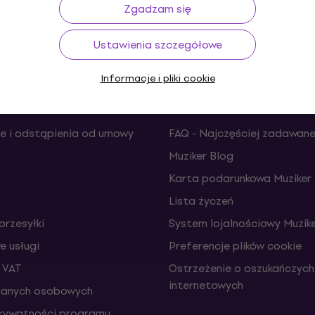
do 30 dni
Transport gratis
od 489 zł
Ponad 
Zgadzam się
Ustawienia szczegółowe
Informacje i pliki cookie
Użyteczne
e i odstąpienia od umowy
FAQ - Najczęściej zadawane
Muziker Blog
Karta podarunkowa Muziker
Lista życzeń
przesyłki
System lojalnościowy Muzike
 usługi
Preferencje plików cookie
 VAT
Ostrzeżenie o oszukańczych
internetowych
danych osobowych
prywatności programu