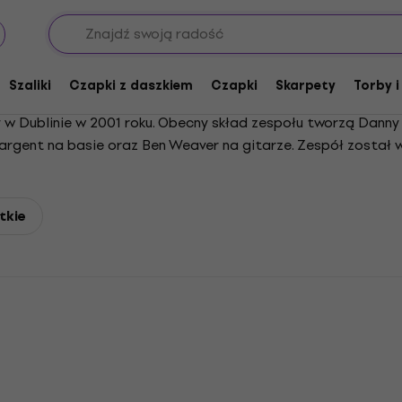
Szaliki
Czapki z daszkiem
Czapki
Skarpety
Torby i
y w Dublinie w 2001 roku. Obecny skład zespołu tworzą Danny 
eargent na basie oraz Ben Weaver na gitarze. Zespół został
 roku. Po przeprowadzce do Londynu i podpisaniu kontraktu 
gnął pierwsze miejsce na listach przebojów w Irlandii i Wielk
„Science and Faith”, „Number 3” i „No Sound Without Silence”,
tkie
”, „Hall of Fame” i „Superheroes”. Późniejsze wydawnictwa, tak
pół The Script wydał w 2021 roku kolekcję Greatest Hits. Z
elewizyjnych. Wokalista Danny O'Donoghue przez dwa sezony b
zedał ponad 20 milionów albumów na całym świecie.