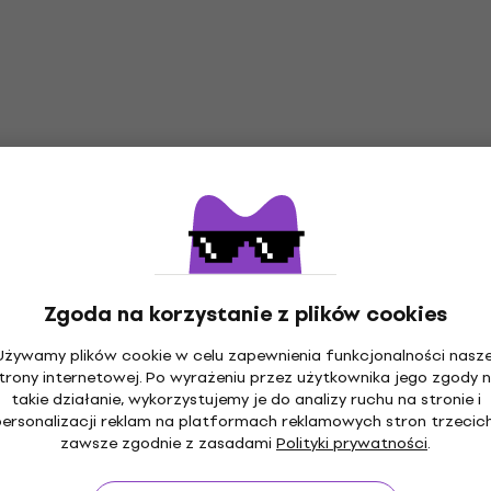
5 wariantów
The Script Satellites
Koszulka
99,6 zł
Zgoda na korzystanie z plików cookies
Na magazynie
Używamy plików cookie w celu zapewnienia funkcjonalności nasze
trony internetowej. Po wyrażeniu przez użytkownika jego zgody 
takie działanie, wykorzystujemy je do analizy ruchu na stronie i
personalizacji reklam na platformach reklamowych stron trzecich
zawsze zgodnie z zasadami
Polityki prywatności
.