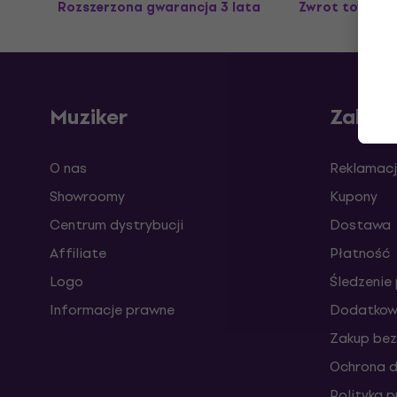
Rozszerzona gwarancja 3 lata
Zwrot towaru 
Muziker
Zakup
O nas
Reklamacj
Showroomy
Kupony
Centrum dystrybucji
Dostawa
Affiliate
Płatność
Logo
Śledzenie 
Informacje prawne
Dodatkowe
Zakup bez
Ochrona 
Polityka 