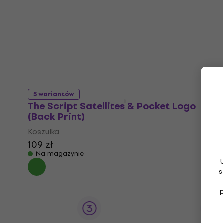
5 wariantów
The Script Satellites & Pocket Logo
(Back Print)
Koszulka
109 zł
Na magazynie
s