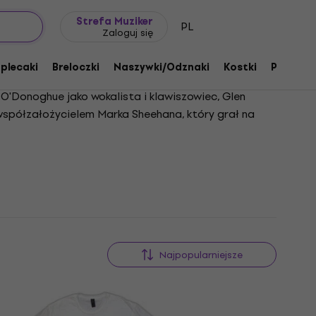
Pomysł na prezent
FAQ
Muziker Blog
Strefa Muziker
PL
Zaloguj się
 plecaki
Breloczki
Naszywki/Odznaki
Kostki
Prezent
O'Donoghue jako wokalista i klawiszowiec, Glen
 współzałożycielem Marka Sheehana, który grał na
z wytwórnią Phonogenic, grupa wydała w 2008 roku
iej Brytanii i zawierał takie hity jak „The Man Who
 również znalazły się na szczytach list przebojów i
ie jak „Freedom Child” i „Sunsets and Full Moons”,
nany z emocjonalnego pisania piosenek i radiowego
ył również trenerem w brytyjskim programie The
Najpopularniejsze