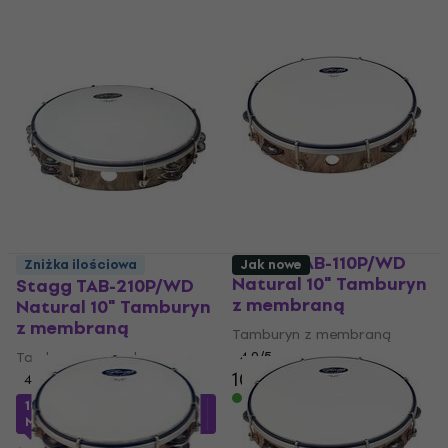
Stagg TAB-110P/WD
Zniżka ilościowa
Jak nowe
Natural 10" Tamburyn
Stagg TAB-210P/WD
z membraną
Natural 10" Tamburyn
z membraną
Tamburyn z membraną
Tamburyn z membraną
4,9
/5
103 zł
4,5
/5
Na magazynie
109,3 zł
z kodem
MUZMUZ-20