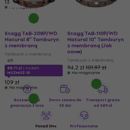
139 zł
Na magazynie
Stagg TAB-208P/WD
Stagg TAB-110P/WD
Natural 8" Tamburyn
Natural 10" Tamburyn
z membraną
z membraną (Jak
nowe)
Tamburyn z membraną
Tamburyn z membraną
4
/5
94,2 zł
101,97 zł
88,71 zł
z kodem
MUZMUZ-15
Na magazynie
109 zł
Na magazynie
Rozszerzona
Zwrot towaru do
Transport gratis
gwarancja 3 lata
30 dni
od 489 zł
Ponad 3M+
Profesjonalne