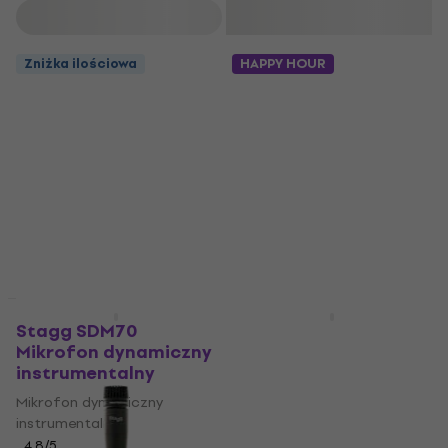
Filtruj
Zniżka ilościowa
HAPPY HOUR
Tylko rozpakowane
Stagg SDM70
Stagg SYC1/MPS2CM E
Mikrofon dynamiczny
1 m Kabel audio
instrumentalny
Kabel audio
Mikrofon dynamiczny
5
/5
instrumentalny
16,2 zł
Na magazynie
4,8
/5