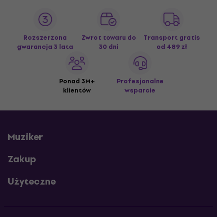
Rozszerzona
Zwrot towaru do
Transport gratis
gwarancja 3 lata
30 dni
od 489 zł
Ponad 3M+
Profesjonalne
klientów
wsparcie
Muziker
Zakup
Użyteczne