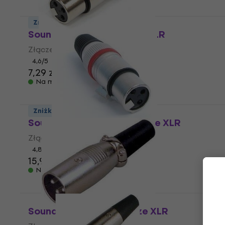
Zniżka ilościowa
Soundking CA 113 Złącze XLR
Złącze XLR
4,6
/5
7,29 zł
Na magazynie
Zniżka ilościowa
Soundking CA 409 R Złącze XLR
Złącze XLR
4,8
/5
15,9 zł
Na magazynie
Soundking CA 150 Złącze XLR