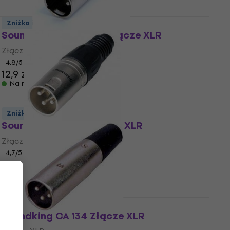
Zniżka ilościowa
Soundking CA 403 BL Złącze XLR
Złącze XLR
4,8
/5
12,9 zł
Na magazynie
Zniżka ilościowa
Soundking CA 114 Złącze XLR
Złącze XLR
4,7
/5
5,59 zł
5,99 zł
Na magazynie
Soundking CA 134 Złącze XLR