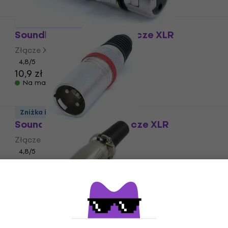
Zniżka ilościowa
Soundking CA 409 BL Złącze XLR
Złącze XLR
4,8
/5
10,9 zł
Na magazynie
Zniżka ilościowa
Soundking CA 403 R Złącze XLR
Złącze XLR
4,8
/5
12,9 zł
Na magazynie
Soundking CA 149 Złącze XLR