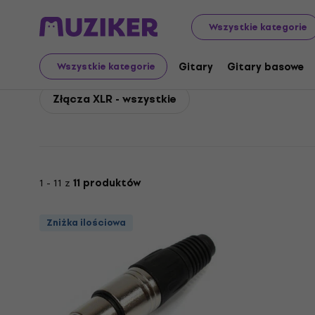
Soundking
Akcesoria
Kable, złącza i przejściówki
Zł
Wszystkie kategorie
Soundking Złącza XLR
Gitary
Gitary basowe
Wszystkie kategorie
Złącza XLR - wszystkie
1 - 11 z
11 produktów
Zniżka ilościowa