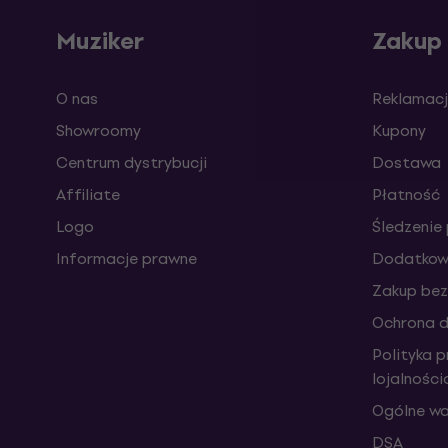
Muziker
Zakup
O nas
Reklamacj
Showroomy
Kupony
Centrum dystrybucji
Dostawa
Affiliate
Płatność
Logo
Śledzenie 
Informacje prawne
Dodatkowe
Zakup bez
Ochrona 
Polityka 
lojalnośc
Ogólne wa
DSA