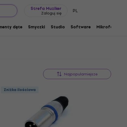
Pomysł na prezent
FAQ
Muziker Blog
Strefa Muziker
PL
Zaloguj się
menty dęte
Smyczki
Studio
Software
Mikrofony
P
Najpopularniejsze
Zniżka ilościowa