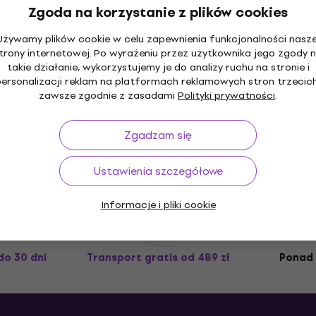
Złącze XLR
Zgoda na korzystanie z plików cookies
4,5
/5
14,7 zł
Używamy plików cookie w celu zapewnienia funkcjonalności nasze
Na magazynie
trony internetowej. Po wyrażeniu przez użytkownika jego zgody 
Soundking CA 133 Złącze XLR
takie działanie, wykorzystujemy je do analizy ruchu na stronie i
personalizacji reklam na platformach reklamowych stron trzecich
Złącze XLR
zawsze zgodnie z zasadami
Polityki prywatności
.
3,6
/5
6,69 zł
Zgadzam się
Na magazynie
Ustawienia szczegółowe
Informacje i pliki cookie
do 30 dni
Transport gratis
od 489 zł
Ponad 