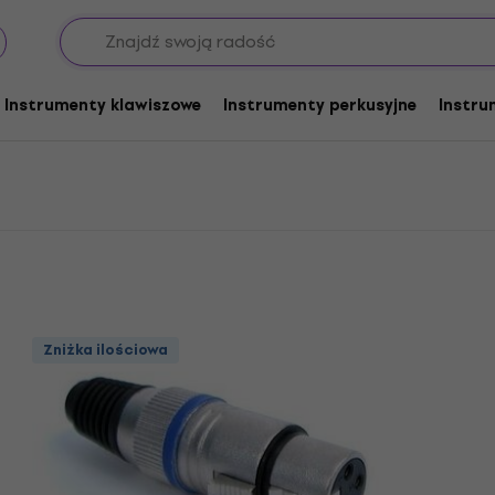
ącza
Soundking Złącza XLR
Instrumenty klawiszowe
Instrumenty perkusyjne
Instru
Zniżka ilościowa