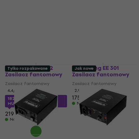
Soundking EE 302
Soundking EE 301
Tylko rozpakowane
Jak nowe
Zasilacz fantomowy
Zasilacz fantomowy
Zasilacz fantomowy
Zasilacz fantomowy
4,4
/5
2,9
/5
175 zł
182,38 zł
z kodem
Na magazynie
MUZMUZ-15
219 zł
Na magazynie