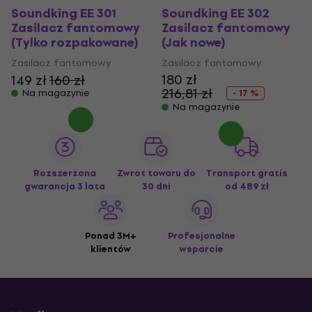
Soundking EE 301
Soundking EE 302
Zasilacz fantomowy
Zasilacz fantomowy
(Tylko rozpakowane)
(Jak nowe)
Zasilacz fantomowy
Zasilacz fantomowy
180 zł
149 zł
160 zł
216,81 zł
Na magazynie
- 17 %
Na magazynie
Rozszerzona
Zwrot towaru do
Transport gratis
gwarancja 3 lata
30 dni
od 489 zł
Ponad 3M+
Profesjonalne
klientów
wsparcie