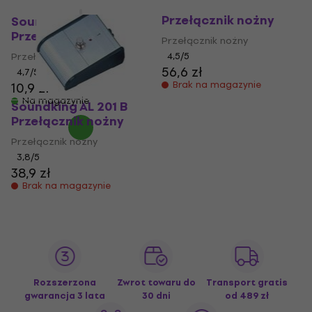
Soundking AL 301 B
Przełącznik nożny
Soundking AL 103
Przełącznik nożny
Przełącznik nożny
Przełącznik nożny
4,5
/5
56,6 zł
4,7
/5
Brak na magazynie
10,9 zł
Na magazynie
Soundking AL 201 B
Przełącznik nożny
Przełącznik nożny
3,8
/5
38,9 zł
Brak na magazynie
Rozszerzona
Zwrot towaru do
Transport gratis
gwarancja 3 lata
30 dni
od 489 zł