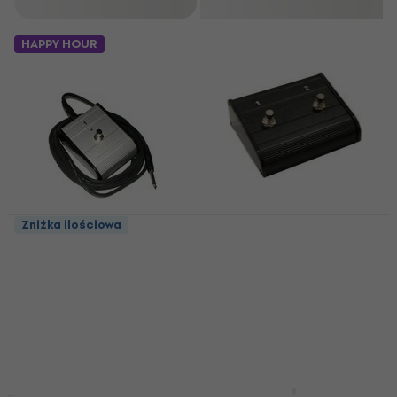
Filtruj
HAPPY HOUR
Soundking AL 202 B
Zniżka ilościowa
Przełącznik nożny
Soundking AL 201 W
Przełącznik nożny
Przełącznik nożny
Przełącznik nożny
3,7
/5
50,2 zł
4,2
/5
Na magazynie
48 zł
Na magazynie