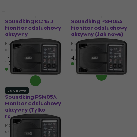
Tylko rozpakowane
Jak nowe
Soundking KC 15D
Soundking PSM05A
Monitor odsłuchowy
Monitor odsłuchowy
aktywny
aktywny (Jak nowe)
Monitor odsłuchowy
Monitor odsłuchowy
aktywny
aktywny
5
/5
438 zł
515 zł
- 15 %
1 709 zł
Na magazynie
Na magazynie
Jak nowe
Soundking PSM05A
Soundking PSM05A
Monitor odsłuchowy
Monitor odsłuchowy
aktywny (Tylko
aktywny (Jak nowe)
rozpakowane)
Monitor odsłuchowy
Monitor odsłuchowy
aktywny
aktywny
549 zł