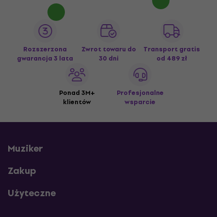
Rozszerzona
Zwrot towaru do
Transport gratis
gwarancja 3 lata
30 dni
od 489 zł
Ponad 3M+
Profesjonalne
klientów
wsparcie
Muziker
Zakup
Użyteczne