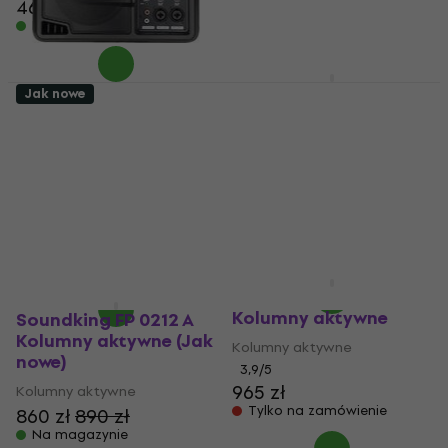
464 zł
476 zł
Na magazynie
Na magazynie
Soundking FP 0215 A
Jak nowe
SET Kolumny aktywne
Soundking PSM05A
Monitor odsłuchowy
Kolumny aktywne
aktywny (Jak nowe)
3,9
/5
Monitor odsłuchowy
2 491,65 zł
z kodem
aktywny
MUZMUZ-5
547 zł
2 685,08 zł
660,33 zł
- 17 %
Na magazynie
Na magazynie
Soundking FP 0210 A
Kolumny aktywne
Soundking FP 0212 A
Kolumny aktywne (Jak
Kolumny aktywne
nowe)
3,9
/5
965 zł
Kolumny aktywne
Tylko na zamówienie
860 zł
890 zł
Na magazynie