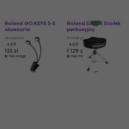
350 zł
Na magazynie
Na magazynie
Roland GO:KEYS 3-5
Roland DAP3X Stołek
Akcesoria
perkusyjny
Akcesoria
Stołek perkusyjny
4,5
/5
4,5
/5
133 zł
1 129 zł
Na magazynie
Na magazynie
Roland LCL-15W
Roland RDT-S Stołek
Lampa
perkusyjny
Lampa
Stołek perkusyjny
4,8
/5
5
/5
749 zł
88,68 zł
z kodem
Na magazynie
MUZMUZ-25