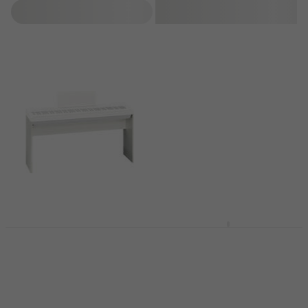
Filtruj
Roland KSC 70
Roland KSCFP10
Drewniany statyw
Drewniany statyw
klawiszowy White
klawiszowy Black
Drewniany statyw
Drewniany statyw
klawiszowy
klawiszowy