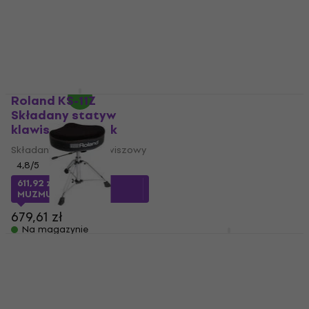
4,8
/5
4,9
/5
439 zł
419 zł
Na magazynie
Na magazynie
Roland KS-11Z
Roland KSFE50
Składany statyw
Drewniany statyw
klawiszowy Black
klawiszowy Black
Składany statyw klawiszowy
Drewniany statyw
klawiszowy
4,8
/5
5
/5
611,92 zł
z kodem
444 zł
MUZMUZ-5
Na magazynie
679,61 zł
Na magazynie
Roland RDT-SH Stołek
Roland KS-20X
perkusyjny
Składany statyw
klawiszowy Black
Stołek perkusyjny
Składany statyw klawiszowy
4,9
/5
759 zł
4,3
/5