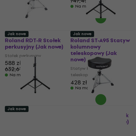
747,45 zł
- 5 %
Na magazynie
Jak nowe
Jak nowe
Roland RDT-R Stołek
Roland ST-A95 Statyw
perkusyjny (Jak nowe)
kolumnowy
teleskopowy (Jak
Stołek perkusyjny
nowe)
588 zł
632,61 zł
Statyw kolumnowy
- 7 %
teleskopowy
Na magazynie
428 zł
454 zł
Na magazynie
Jak nowe
Roland ST-A95 Statyw
Roland RDT-SV Stołek
kolumnowy
perkusyjny (Jak nowe)
teleskopowy (Jak
Stołek perkusyjny
nowe)