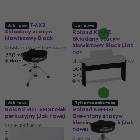
Na magazynie
Roland ST-AX2
Jak nowe
Jak nowe
Składany statyw
Roland KS-11Z
klawiszowy Black
Składany statyw
klawiszowy Black (Jak
Składany statyw klawiszowy
nowe)
250 zł
255 zł
Na magazynie
Składany statyw klawiszowy
606 zł
672,81 zł
- 10 %
Na magazynie
Jak nowe
Tylko rozpakowane
Roland RDT-SH Stołek
Roland KSFE50
perkusyjny (Jak nowe)
Drewniany statyw
klawiszowy Black (Jak
Stołek perkusyjny
nowe)
747 zł
Drewniany statyw
Na magazynie