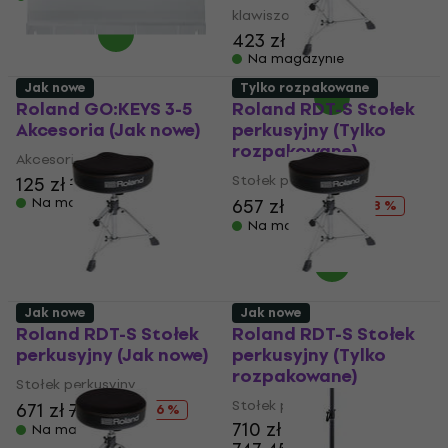
klawiszowy
423 zł
439,56 zł
Na magazynie
Jak nowe
Tylko rozpakowane
Roland GO:KEYS 3-5
Roland RDT-S Stołek
Akcesoria (Jak nowe)
perkusyjny (Tylko
rozpakowane)
Akcesoria
Stołek perkusyjny
125 zł
131,67 zł
Na magazynie
657 zł
711 zł
- 8 %
Na magazynie
Jak nowe
Jak nowe
Roland RDT-S Stołek
Roland RDT-S Stołek
perkusyjny (Jak nowe)
perkusyjny (Tylko
rozpakowane)
Stołek perkusyjny
Stołek perkusyjny
671 zł
712 zł
- 6 %
710 zł
Na magazynie