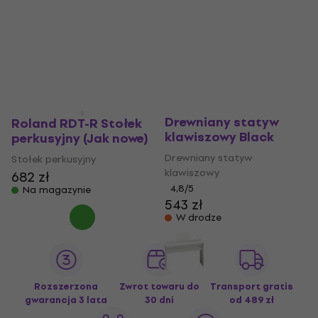
660 zł
679 zł
Statyw kolumnowy
Na magazynie
teleskopowy
388 zł
404 zł
Na magazynie
Roland KSC 70
Drewniany statyw
Roland RDT-R Stołek
klawiszowy Black
perkusyjny (Jak nowe)
Drewniany statyw
Stołek perkusyjny
klawiszowy
682 zł
4,8
/5
Na magazynie
543 zł
W drodze
Rozszerzona
Zwrot towaru do
Transport gratis
gwarancja 3 lata
30 dni
od 489 zł