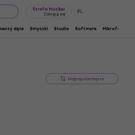
Pomysł na prezent
FAQ
Muziker Blog
Strefa Muziker
PL
Zaloguj się
menty dęte
Smyczki
Studio
Software
Mikrofony
P
Najpopularniejsze