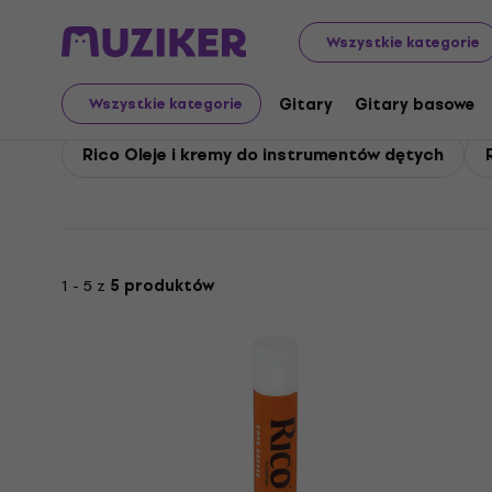
Rico
Rico Akcesoria
Wszystkie kategorie
Rico Akcesoria
Gitary
Gitary basowe
Wszystkie kategorie
Rico Oleje i kremy do instrumentów dętych
1 - 5 z
5 produktów