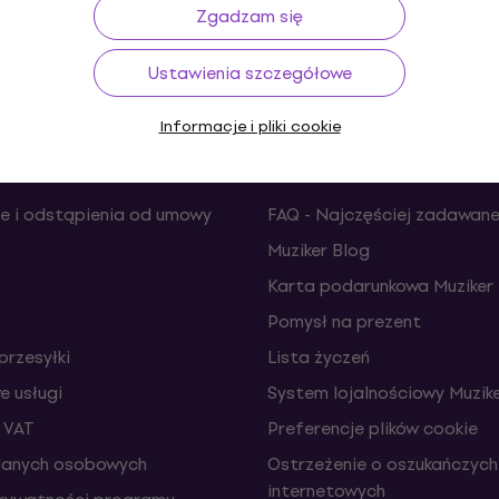
do 30 dni
Transport gratis
od 489 zł
Ponad 
Zgadzam się
Ustawienia szczegółowe
Informacje i pliki cookie
Użyteczne
e i odstąpienia od umowy
FAQ - Najczęściej zadawane
Muziker Blog
Karta podarunkowa Muziker
Pomysł na prezent
przesyłki
Lista życzeń
 usługi
System lojalnościowy Muzike
 VAT
Preferencje plików cookie
danych osobowych
Ostrzeżenie o oszukańczych
internetowych