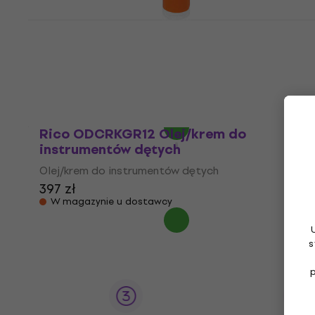
Rico RCRKGR01 Olej/krem do
instrumentów dętych
Olej/krem do instrumentów dętych
4,8
/5
12,4 zł
Na magazynie
Rico ODCRKGR12 Olej/krem do
instrumentów dętych
Olej/krem do instrumentów dętych
397 zł
W magazynie u dostawcy
s