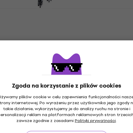
Rico RPADGASX01 Wycior
Wycior
5
/5
134 zł
Na magazynie
Rico RCRKGR12 Olej/krem do
instrumentów dętych
Olej/krem do instrumentów dętych
213 zł
Zgoda na korzystanie z plików cookies
Brak na magazynie
Używamy plików cookie w celu zapewnienia funkcjonalności nasze
trony internetowej. Po wyrażeniu przez użytkownika jego zgody 
takie działanie, wykorzystujemy je do analizy ruchu na stronie i
personalizacji reklam na platformach reklamowych stron trzecich
zawsze zgodnie z zasadami
Polityki prywatności
.