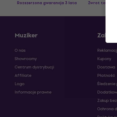
Rozszerzona gwarancja 3 lata
Zwrot towaru 
Muziker
Zakup
O nas
Reklamacj
Showroomy
Kupony
Centrum dystrybucji
Dostawa
Affiliate
Płatność
Logo
Śledzenie 
Informacje prawne
Dodatkowe
Zakup bez
Ochrona 