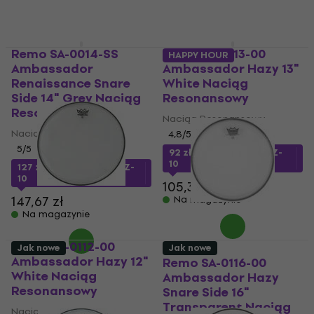
Remo SA-0014-SS
Remo SA-0113-00
HAPPY HOUR
Ambassador
Ambassador Hazy 13"
Renaissance Snare
White Naciąg
Side 14" Grey Naciąg
Resonansowy
Resonansowy
Naciąg Resonansowy
Naciąg Resonansowy
4,8
/5
5
/5
92 zł
z kodem
MUZMUZ-
10
127 zł
z kodem
MUZMUZ-
10
105,36 zł
147,67 zł
Na magazynie
Na magazynie
Remo SA-0112-00
Jak nowe
Jak nowe
Ambassador Hazy 12"
Remo SA-0116-00
White Naciąg
Ambassador Hazy
Resonansowy
Snare Side 16"
Transparent Naciąg
Naciąg Resonansowy