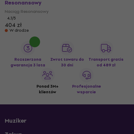
Resonansowy
Naciąg Resonansowy
4,1
/5
404 zł
W drodze
Rozszerzona
Zwrot towaru do
Transport gratis
gwarancja 3 lata
30 dni
od 489 zł
Ponad 3M+
Profesjonalne
klientów
wsparcie
Muziker