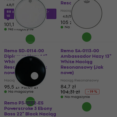
Resonansowy
4,8
/5
Naciąg Resonansowy
88 zł
z kodem
MUZMUZ-
10
4,8
/5
105 zł
101,13 zł
Na magazynie
Na magazynie
Remo SD-0114-00
Remo SA-0113-00
Diplomat Hazy 14"
Ambassador Hazy 13"
White Naciąg
White Naciąg
Resonansowy (Jak
Resonansowy (Jak
nowe)
nowe)
Naciąg Resonansowy
Naciąg Resonansowy
84,7 zł
95,5 zł
98,01 zł
104,31 zł
Na magazynie
- 19 %
Na magazynie
Remo P3-1022-ES
Powerstroke 3 Ebony
Bass 22" Black Naciąg