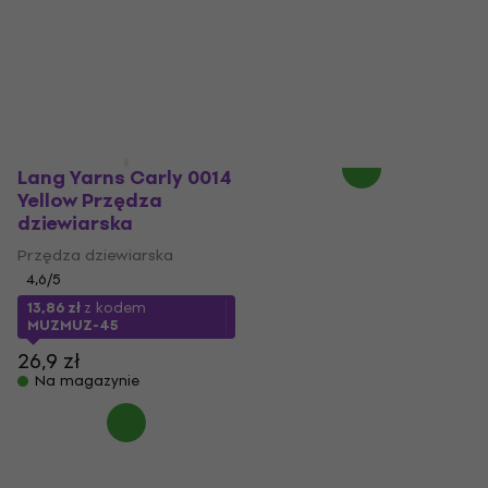
Przędza dziewiarska
5
/5
5
/5
17,21 zł
z kodem
MUZMUZ-50
16,16 zł
z kodem
MUZMUZ-40
37 zł
28,9 zł
Na magazynie
Na magazynie
Lang Yarns Carly 0014
Yellow Przędza
dziewiarska
Przędza dziewiarska
4,6
/5
13,86 zł
z kodem
MUZMUZ-45
26,9 zł
Na magazynie