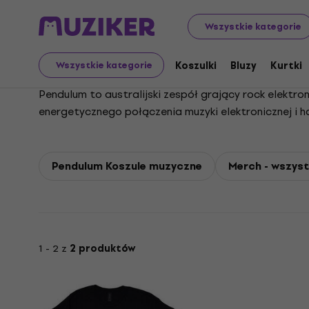
Pendulum
Wszystkie kategorie
Koszulki
Bluzy
Kurtki
Wszystkie kategorie
Pendulum to australijski zespół grający rock elektro
energetycznego połączenia muzyki elektronicznej i h
który stał się podstawą sceny drum and bass. Później
elektronicznych i rockowych. Po krótkiej przerwie, kt
„Elemental” i „Anima”. Pendulum nadal pozostaje 
Pendulum Koszule muzyczne
Merch - wszyst
jest nowy album „Inertia”, zapowiadany na 2025 rok.
1 - 2 z
2 produktów