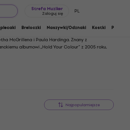
Pomysł na prezent
FAQ
Muziker Blog
Strefa Muziker
PL
Zaloguj się
 plecaki
Breloczki
Naszywki/Odznaki
Kostki
Prezent
etha McGrillena i Paula Hardinga. Znany z
anckiemu albumowi „Hold Your Colour” z 2005 roku,
olucję zespołu w kierunku szerszego spektrum gatunków
ąc „The Reworks” oraz serię EP-ek, takich jak
i dynamicznym występom na żywo, czego dowodem
Najpopularniejsze