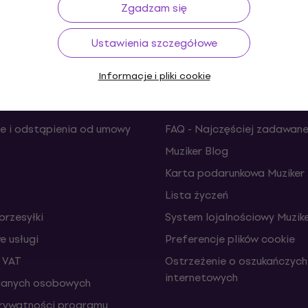
do 30 dni
Transport gratis
od 489 zł
Ponad 
Zgadzam się
Ustawienia szczegółowe
Informacje i pliki cookie
Użyteczne
e i odstąpienia od umowy
FAQ - Najczęściej zadawane
Muziker Blog
Karta podarunkowa Muziker
Lista życzeń
przesyłki
System lojalnościowy Muzike
 usługi
Preferencje plików cookie
 VAT
Ostrzeżenie o oszukańczych
internetowych
danych osobowych
prywatności programu