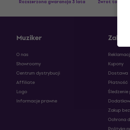
Rozszerzona gwarancja 3 lata
Zwrot towaru 
Muziker
Zakup
O nas
Reklamacj
Showroomy
Kupony
Centrum dystrybucji
Dostawa
Affiliate
Płatność
Logo
Śledzenie 
Informacje prawne
Dodatkowe
Zakup bez
Ochrona 
Polityka 