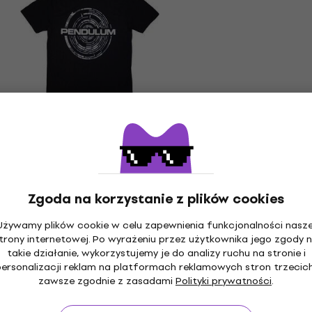
5 wariantów
Pendulum Mono Logo
Koszulka
80,2 zł
81,6 zł
Zgoda na korzystanie z plików cookies
Brak na magazynie
Używamy plików cookie w celu zapewnienia funkcjonalności nasze
trony internetowej. Po wyrażeniu przez użytkownika jego zgody 
takie działanie, wykorzystujemy je do analizy ruchu na stronie i
personalizacji reklam na platformach reklamowych stron trzecich
zawsze zgodnie z zasadami
Polityki prywatności
.