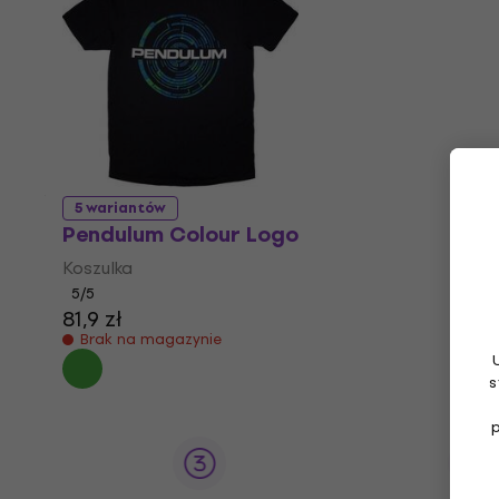
5 wariantów
Pendulum Colour Logo
Koszulka
5
/5
81,9 zł
Brak na magazynie
s