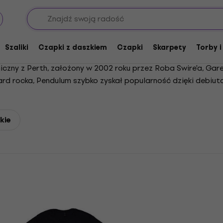
Szaliki
Czapki z daszkiem
Czapki
Skarpety
Torby i
niczny z Perth, założony w 2002 roku przez Roba Swire'a, Gar
ard rocka, Pendulum szybko zyskał popularność dzięki debiut
sze albumy, takie jak „In Silico” i „Immersion”, pokazały ew
óra rozpoczęła się w 2012 roku, zespół reaktywował się, wydaj
wpływowym zespołem dzięki swojemu gatunkowemu brzmieniu 
kie