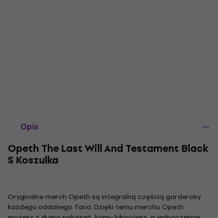
Opis
Opeth The Last Will And Testament Black
S Koszulka
Oryginalne merch Opeth są integralną częścią garderoby
każdego oddanego fana. Dzięki temu merchu Opeth
możesz z dumą pokazać, komu kibicujesz, a jednocześnie