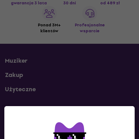
gwarancja 3 lata
30 dni
od 489 zł
Ponad 3M+
Profesjonalne
klientów
wsparcie
Muziker
Zakup
Użyteczne
Kontakty
Skontaktuj się z nami