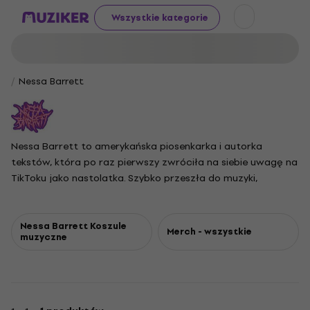
Wszystkie kategorie
Nessa Barrett
Nessa Barrett to amerykańska piosenkarka i autorka
tekstów, która po raz pierwszy zwróciła na siebie uwagę na
TikToku jako nastolatka. Szybko przeszła do muzyki,
podpisując kontrakt z Warner Records i wydając swój
debiutancki singiel „Pain” w 2020 roku. Znana ze swojego
surowego i emocjonalnego stylu, Barrett łączy w swojej
Nessa Barrett Koszule
Merch - wszystkie
muzyczne
muzyce elementy alternatywnego popu, pop-rocka,
electropopu i synthpopu. Do jej najważniejszych
wydawnictw należą EP „Pretty Poison”, album „Young
Forever”, EP „Hell Is a Teenage Girl” oraz jej drugi album
studyjny „Aftercare”.