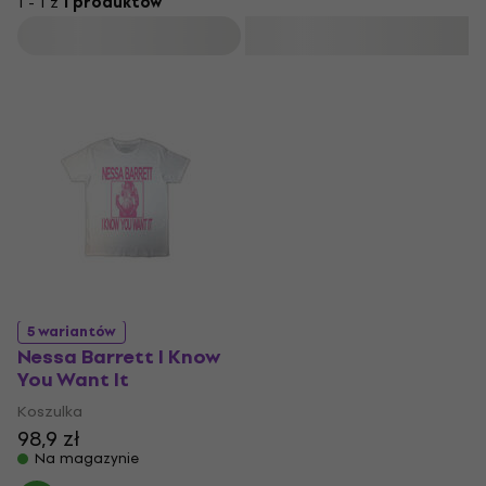
1 - 1 z
1 produktów
Filtruj
5 wariantów
Nessa Barrett I Know
You Want It
Koszulka
98,9 zł
Na magazynie