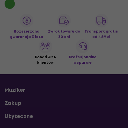
Rozszerzona
Zwrot towaru do
Transport gratis
gwarancja 3 lata
30 dni
od 489 zł
Ponad 3M+
Profesjonalne
klientów
wsparcie
Muziker
Zakup
Użyteczne