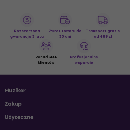
Rozszerzona
Zwrot towaru do
Transport gratis
gwarancja 3 lata
30 dni
od 489 zł
Ponad 3M+
Profesjonalne
klientów
wsparcie
Muziker
Zakup
Użyteczne