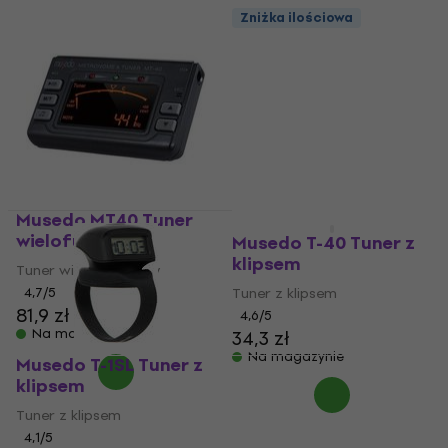
Zniżka ilościowa
Musedo MT40 Tuner
wielofunkcyjny
Musedo T-40 Tuner z
klipsem
Tuner wielofunkcyjny
4,7
/5
Tuner z klipsem
81,9 zł
4,6
/5
Na magazynie
34,3 zł
Na magazynie
Musedo T-1SL Tuner z
klipsem
Tuner z klipsem
4,1
/5