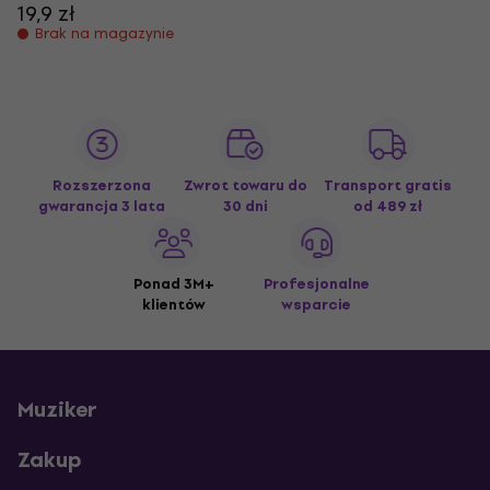
19,9 zł
Brak na magazynie
Rozszerzona
Zwrot towaru do
Transport gratis
gwarancja 3 lata
30 dni
od 489 zł
Ponad 3M+
Profesjonalne
klientów
wsparcie
Muziker
Zakup