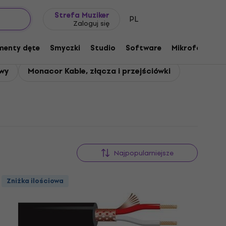
Pomysł na prezent
FAQ
Muziker Blog
Strefa Muziker
PL
Zaloguj się
menty dęte
Smyczki
Studio
Software
Mikrofony
P
wy
Monacor Kable, złącza i przejściówki
Najpopularniejsze
Zniżka ilościowa