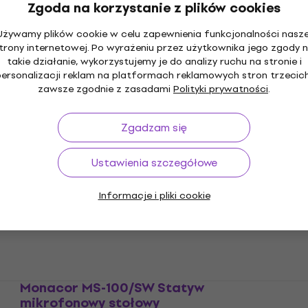
Zgoda na korzystanie z plików cookies
Używamy plików cookie w celu zapewnienia funkcjonalności nasze
Monacor MZF-403 Akcesoria rackowe
trony internetowej. Po wyrażeniu przez użytkownika jego zgody 
takie działanie, wykorzystujemy je do analizy ruchu na stronie i
Akcesoria rackowe
personalizacji reklam na platformach reklamowych stron trzecich
11,4 zł
15,1 zł
zawsze zgodnie z zasadami
Polityki prywatności
.
Na magazynie
Zgadzam się
Ustawienia szczegółowe
Monacor FGA-40 DI-box
Informacje i pliki cookie
DI-box
4,9
/5
108 zł
Brak na magazynie
Monacor MS-100/SW Statyw
mikrofonowy stołowy