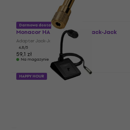
Darmowa dostawa
Monacor HA-37G Adapter Jack-Jack
Adapter Jack-Jack
4,8
/5
59,1 zł
Na magazynie
HAPPY HOUR
Monacor PDM-302 Mikrofon Gooseneck
Mikrofon Gooseneck
4,7
/5
485 zł
Na magazynie