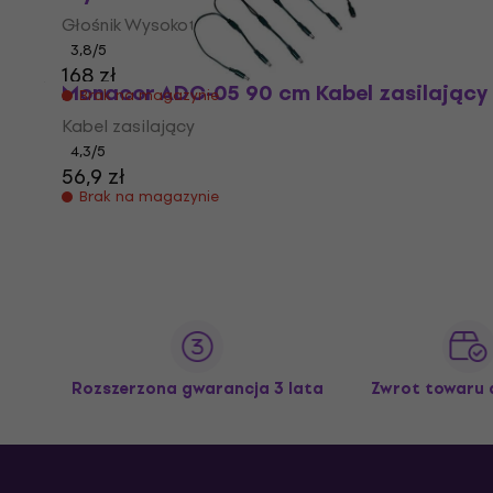
Głośnik Wysokotonowy
3,8
/5
168 zł
Monacor ADC-05 90 cm Kabel zasilający
Brak na magazynie
Kabel zasilający
4,3
/5
56,9 zł
Brak na magazynie
Rozszerzona gwarancja 3 lata
Zwrot towaru 