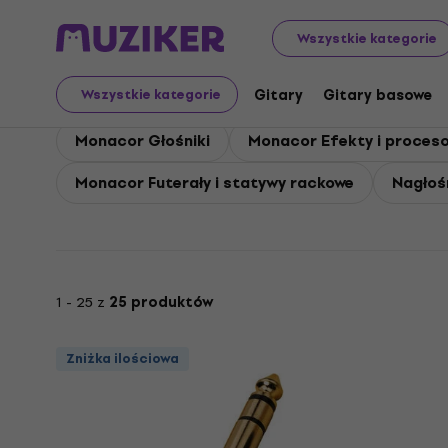
Monacor
Monacor Nagłośnienie
Wszystkie kategorie
Monacor Nagłośnienie
Gitary
Gitary basowe
Wszystkie kategorie
Monacor Głośniki
Monacor Efekty i proceso
Monacor Futerały i statywy rackowe
Nagłośn
1 - 25 z
25 produktów
Zniżka ilościowa