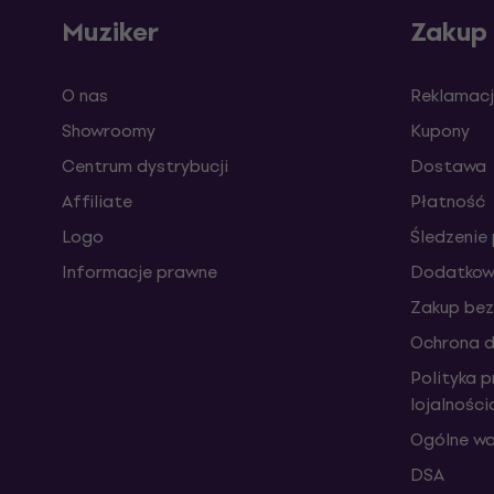
Muziker
Zakup
O nas
Reklamacj
Showroomy
Kupony
Centrum dystrybucji
Dostawa
Affiliate
Płatność
Logo
Śledzenie 
Informacje prawne
Dodatkowe
Zakup bez
Ochrona 
Polityka 
lojalnośc
Ogólne wa
DSA