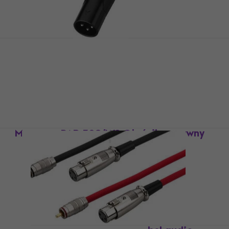
Monacor XLR-823/P/SW Złącze XLR
Złącze XLR
4,5
/5
20,6 zł
Na magazynie
Monacor PAB-308/WS Głośnik pasywny
Głośnik pasywny
1 480,5 zł
z kodem
MUZMUZ-15
1 749 zł
Na magazynie