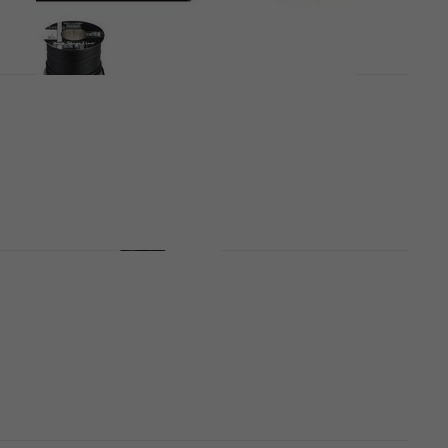
HAPPY HOUR
Monacor MLC-112/SW Kabel mikrofonowy
Kabel mikrofonowy
4
/5
8,39 zł
8,89 zł
Na magazynie
Monacor XLR-823/J/SW Złącze XLR
Złącze XLR
4,3
/5
22,1 zł
Na magazynie