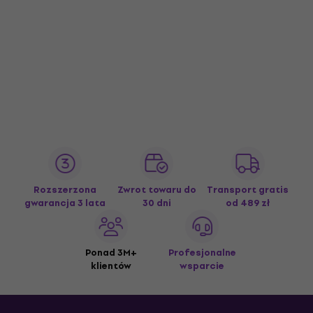
Rozszerzona
Zwrot towaru do
Transport gratis
gwarancja 3 lata
30 dni
od 489 zł
Ponad 3M+
Profesjonalne
klientów
wsparcie