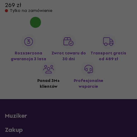
269 zł
Tylko na zamówienie
Rozszerzona
Zwrot towaru do
Transport gratis
gwarancja 3 lata
30 dni
od 489 zł
Ponad 3M+
Profesjonalne
klientów
wsparcie
Muziker
Zakup