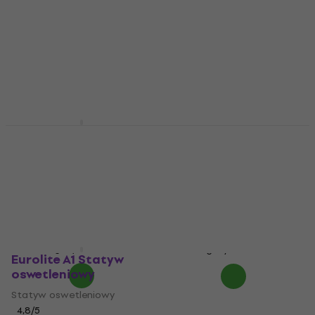
Eurolite 50301020
Eurolite Cross Beam
Statyw oswetleniowy
Q3M - M10 Statyw
oswetleniowy
Statyw oswetleniowy
Statyw oswetleniowy
4,5
/5
419 zł
z kodem
MUZMUZ-
120,67 zł
z kodem
10
MUZMUZ-5
489 zł
131,36 zł
Na magazynie
Na magazynie
Eurolite A1 Statyw
oswetleniowy
Statyw oswetleniowy
4,8
/5