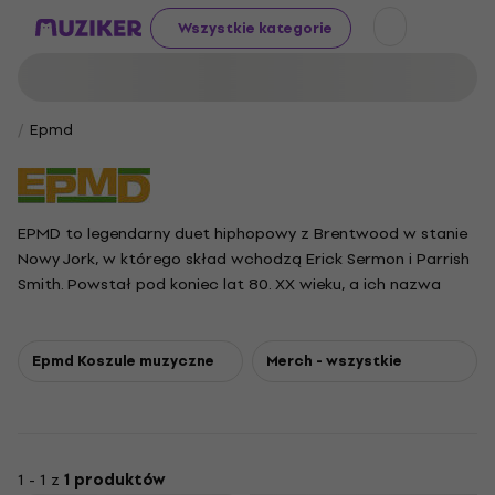
Wszystkie kategorie
Epmd
EPMD to legendarny duet hiphopowy z Brentwood w stanie
Nowy Jork, w którego skład wchodzą Erick Sermon i Parrish
Smith. Powstał pod koniec lat 80. XX wieku, a ich nazwa
pochodzi od słów Erick and Parrish Making Dollars (Erick i
Parrish zarabiają dolary), co podkreśla ich skupienie na
muzyce i sukcesie. Początkowo grupa nazywała się EEPMD,
Epmd Koszule muzyczne
Merch - wszystkie
ale dla uproszczenia skróciła ją na początku, unikając
jednocześnie pomyłki z Eazy-E. Znani z wpływowego stylu i
klasycznych utworów, EPMD wywarli trwały wpływ na hip-
hop, utrzymując się na scenie z przerwami przez prawie
1 - 1 z
1 produktów
cztery dekady.