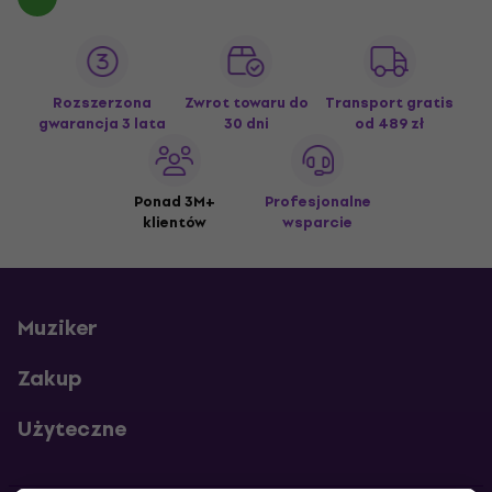
Rozszerzona
Zwrot towaru do
Transport gratis
gwarancja 3 lata
30 dni
od 489 zł
Ponad 3M+
Profesjonalne
klientów
wsparcie
Muziker
Zakup
Użyteczne