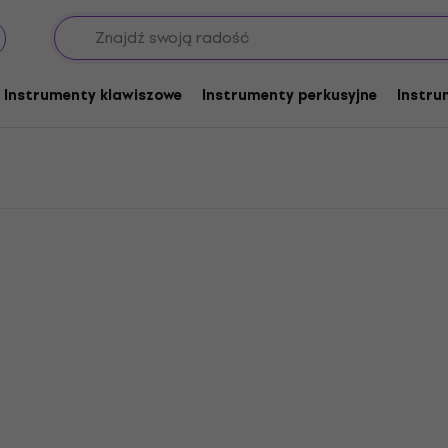
Struny do gitar basowych 4-strunowych
DR Strings Grubość 0
5
Instrumenty klawiszowe
Instrumenty perkusyjne
Instru
Zniżka ilościowa