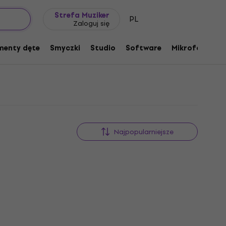
Pomysł na prezent
FAQ
Muziker Blog
45
Strefa Muziker
PL
Zaloguj się
menty dęte
Smyczki
Studio
Software
Mikrofony
P
Najpopularniejsze