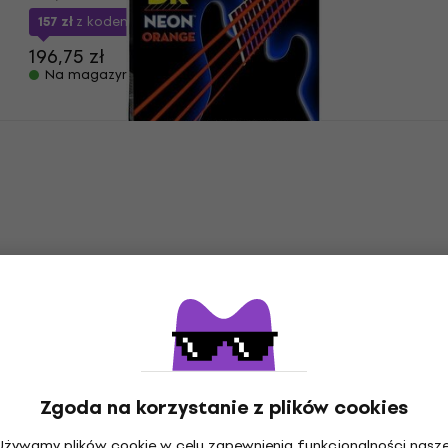
157 zł
z kodem
MUZMUZ-20
196,75 zł
Na magazynie
Zniżka ilościowa
DR Strings NOB-45 Struny do gitary
basowej
Struny do gitary basowej
5
/5
197 zł
Na magazynie
Darmowa dostawa
DR Strings PB-45/100 Struny do gitary
basowej
Zgoda na korzystanie z plików cookies
Struny do gitary basowej
Używamy plików cookie w celu zapewnienia funkcjonalności nasze