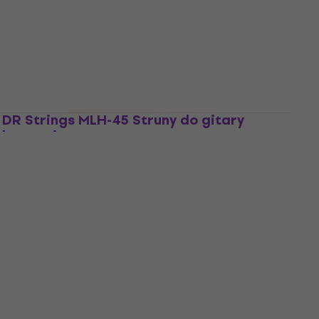
Struny do gitary basowej
5
/5
135,63 zł
z kodem
MUZMUZ-20
171,03 zł
Na magazynie
DR Strings MLH-45 Struny do gitary
basowej
Struny do gitary basowej
4,8
/5
109,17 zł
z kodem
MUZMUZ-30
158,17 zł
Na magazynie