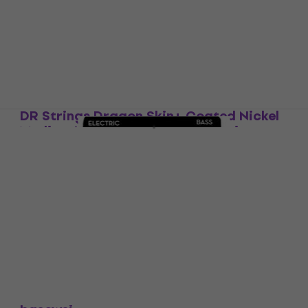
5
/5
152,32 zł
z kodem
MUZMUZ-20
196,75 zł
Na magazynie
DR Strings Dragon Skin+ Coated Nickel
Medium Light 45-100 Struny do gitary
basowej
Struny do gitary basowej
5
/5
116,37 zł
z kodem
MUZMUZ-30
171,03 zł
Na magazynie
DR Strings BZ-45 Struny do gitary