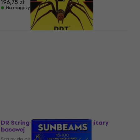
196,75 zł
Na magazynie
Zniżka ilościowa
DR Strings DDT-45 Struny do gitary
basowej
Struny do gitary basowej
5
/5
141 zł
z kodem
MUZMUZ-15
166,74 zł
Na magazynie
DR Strings NMH-45 Struny do gitary
basowej
Struny do gitary basowej