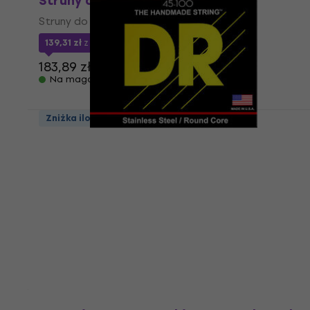
Struny do gitary basowej
Struny do gitary basowej
139,31 zł
z kodem
MUZMUZ-20
183,89 zł
Na magazynie
Zniżka ilościowa
DR Strings FB-45/100 Struny do gitary
basowej
Struny do gitary basowej
5
/5
134,26 zł
z kodem
MUZMUZ-15
158,17 zł
Na magazynie