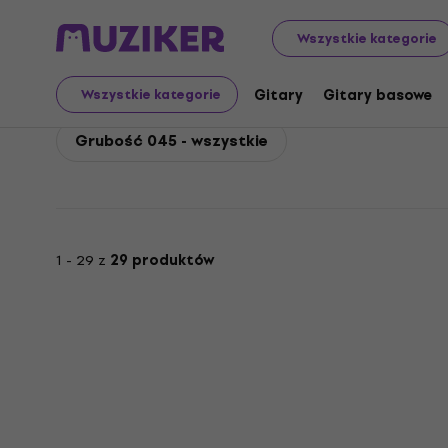
DR Strings
Gitary basowe
Struny do gitar basowych
Wszystkie kategorie
DR Strings Grubość 04
Gitary
Gitary basowe
Wszystkie kategorie
Grubość 045 - wszystkie
1 - 29 z
29 produktów