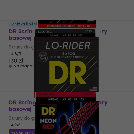
Zniżka ilościowa
DR Strings MR-45 Struny do gitary
basowej
Struny do gitary basowej
4,8
/5
130 zł
Na magazynie
DR Strings MH-45 Struny do gitary
basowej
Struny do gitary basowej
4,9
/5
136,58 zł
z kodem
MUZMUZ-10