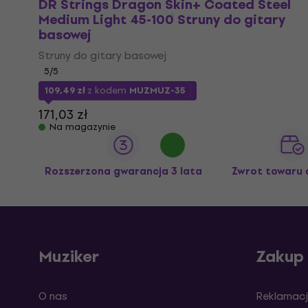
DR Strings Dragon Skin+ Coated Steel
Medium Light 45-100 Struny do gitary
basowej
Struny do gitary basowej
5
/5
109,49 zł
z kodem
MUZMUZ-35
171,03 zł
Na magazynie
Rozszerzona gwarancja 3 lata
Zwrot towaru 
Muziker
Zakup
O nas
Reklamacj