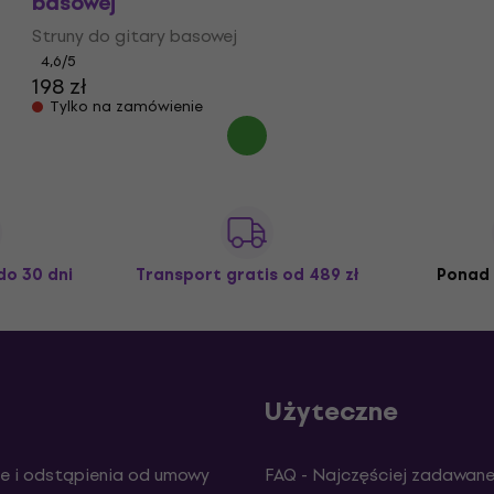
basowej
Struny do gitary basowej
4,6
/5
198 zł
Tylko na zamówienie
do 30 dni
Transport gratis
od 489 zł
Ponad 
Użyteczne
e i odstąpienia od umowy
FAQ - Najczęściej zadawane