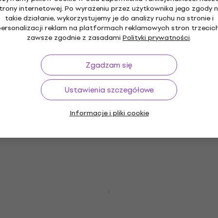
136 zł
z kodem
MUZMUZ-15
trony internetowej. Po wyrażeniu przez użytkownika jego zgody 
takie działanie, wykorzystujemy je do analizy ruchu na stronie i
166,74 zł
personalizacji reklam na platformach reklamowych stron trzecich
Na magazynie
zawsze zgodnie z zasadami
Polityki prywatności
.
Zgadzam się
DR Strings SMR-45 Struny do gitary
basowej
Ustawienia szczegółowe
Struny do gitary basowej
Informacje i pliki cookie
5
/5
158 zł
Na magazynie
DR Strings NYB-45 Struny do gitary
basowej
Struny do gitary basowej