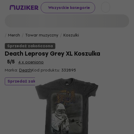
Wszystkie kategorie
Merch
Towar muzyczny
Koszulki
Sprzedaż zakończona
Death Leprosy Grey XL Koszulka
5
/5
4 x oceniono
Marka:
Death
Kod produktu:
332895
Sprzedaż zakończona