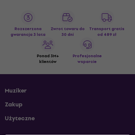
Rozszerzona
Zwrot towaru do
Transport gratis
gwarancja 3 lata
30 dni
od 489 zł
Ponad 3M+
Profesjonalne
klientów
wsparcie
Muziker
Zakup
Użyteczne