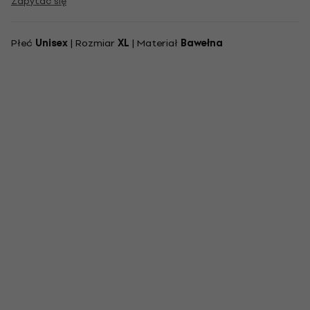
Zapytać się
Płeć
Unisex
| Rozmiar
XL
| Materiał
Bawełna