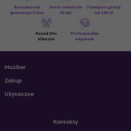
Rozszerzona
Zwrot towaru do
Transport gratis
gwarancja 3 lata
30 dni
od 489 zł
Ponad 3M+
Profesjonalne
klientów
wsparcie
Muziker
Zakup
Użyteczne
Kontakty