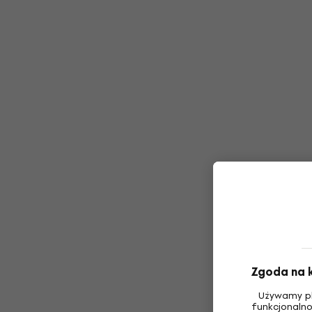
Zgoda na k
Używamy pl
funkcjonalno