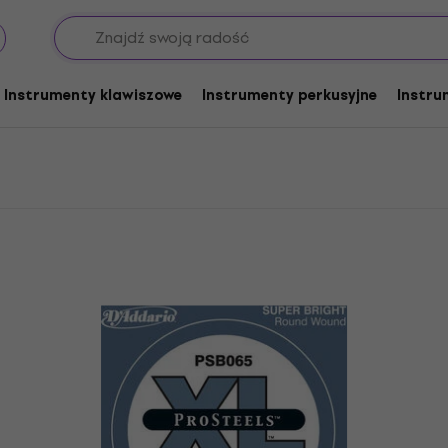
Pojedyncze struny do gitar basowych
D'Addario Grubość .055 - 
- .100
Instrumenty klawiszowe
Instrumenty perkusyjne
Instru