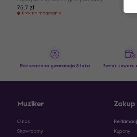
75,7 zł
Brak na magazynie
Rozszerzona gwarancja 3 lata
Zwrot towaru 
Muziker
Zakup
O nas
Reklamacj
Showroomy
Kupony