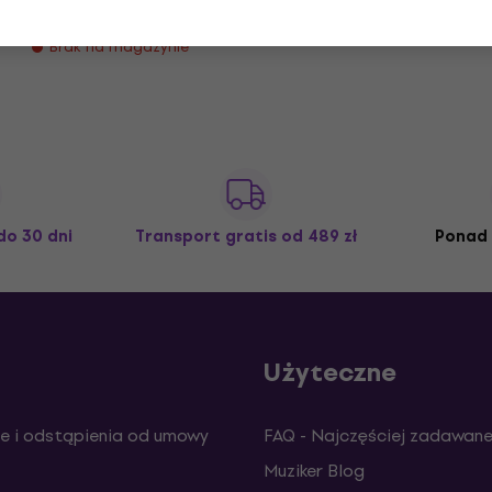
52,1 zł
Brak na magazynie
do 30 dni
Transport gratis
od 489 zł
Ponad 
Użyteczne
e i odstąpienia od umowy
FAQ - Najczęściej zadawane
Muziker Blog