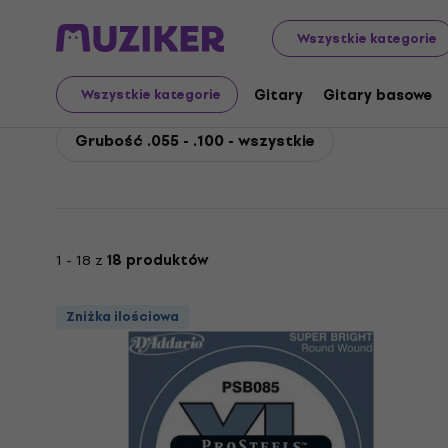
D'Addario
Gitary basowe
Struny do gitar basowych
Wszystkie kategorie
D'Addario Grubość .055 
Gitary
Gitary basowe
Wszystkie kategorie
Grubość .055 - .100 - wszystkie
1 - 18 z
18 produktów
Zniżka ilościowa