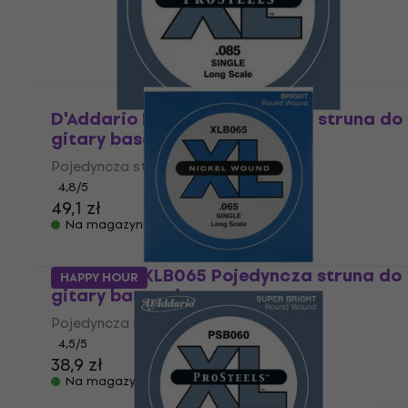
D'Addario PSB085 Pojedyncza struna do
gitary basowej
Pojedyncza struna do gitary basowej
4,8
/5
49,1 zł
Na magazynie
D'Addario XLB065 Pojedyncza struna do
HAPPY HOUR
gitary basowej
Pojedyncza struna do gitary basowej
4,5
/5
38,9 zł
Na magazynie