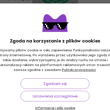
D'Addario XLB090 Pojedyncza struna do
gitary basowej
Pojedyncza struna do gitary basowej
43,01 zł
z kodem
MUZMUZ-15
D'Addario NYXLB100MS Pojedyncza
52,05 zł
Zgoda na korzystanie z plików cookies
struna do gitary basowej
Na magazynie
Używamy plików cookie w celu zapewnienia funkcjonalności nasze
Pojedyncza struna do gitary basowej
trony internetowej. Po wyrażeniu przez użytkownika jego zgody 
108 zł
takie działanie, wykorzystujemy je do analizy ruchu na stronie i
Brak na magazynie
personalizacji reklam na platformach reklamowych stron trzecich
D'Addario XLB080 Pojedyncza struna do
zawsze zgodnie z zasadami
Polityki prywatności
.
gitary basowej
Pojedyncza struna do gitary basowej
Zgadzam się
43,1 zł
Brak na magazynie
Ustawienia szczegółowe
D'Addario XLB095 Pojedyncza struna do
gitary basowej
Informacje i pliki cookie
Pojedyncza struna do gitary basowej