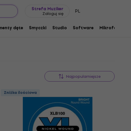
Pomysł na prezent
FAQ
Muziker Blog
.100
Strefa Muziker
PL
Zaloguj się
menty dęte
Smyczki
Studio
Software
Mikrofony
P
Najpopularniejsze
Zniżka ilościowa