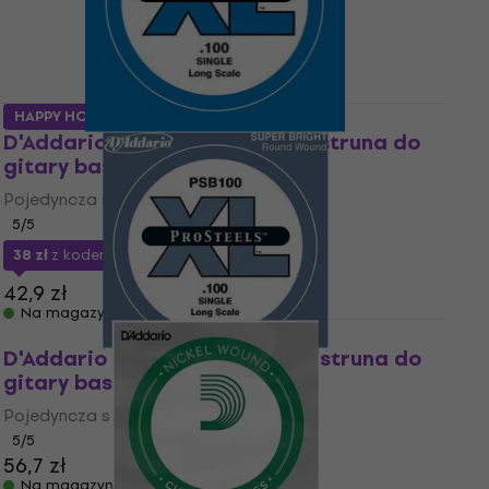
HAPPY HOUR
D'Addario XLB100 Pojedyncza struna do
gitary basowej
Pojedyncza struna do gitary basowej
5
/5
38 zł
z kodem
MUZMUZ-10
42,9 zł
Na magazynie
D'Addario PSB100 Pojedyncza struna do
gitary basowej
Pojedyncza struna do gitary basowej
5
/5
56,7 zł
Na magazynie