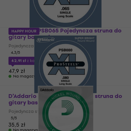
D'Addario PSB065 Pojedyncza struna do
HAPPY HOUR
gitary basowej
Pojedyncza struna do gitary basowej
4,3
/5
42,91 zł
z kodem
MUZMUZ-10
47,9 zł
Na magazynie
D'Addario PSB080 Pojedyncza struna do
gitary basowej
Pojedyncza struna do gitary basowej
5
/5
35,5 zł
Na magazynie