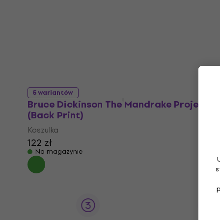
5 wariantów
Bruce Dickinson The Mandrake Project
(Back Print)
Koszulka
122 zł
Na magazynie
s