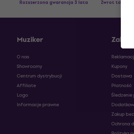
Rozszerzona gwarancja 3 lata
Zwrot towaru 
Muziker
Zakup
O nas
Reklamacj
Showroomy
Kupony
Centrum dystrybucji
Dostawa
Affiliate
Płatność
Logo
Śledzenie 
Informacje prawne
Dodatkowe
Zakup bez
Ochrona 
Polityka 