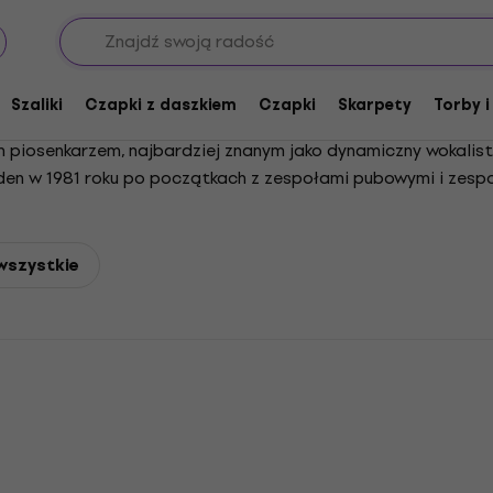
Szaliki
Czapki z daszkiem
Czapki
Skarpety
Torby i
im piosenkarzem, najbardziej znanym jako dynamiczny wokalista
iden w 1981 roku po początkach z zespołami pubowymi i zesp
93 roku, aby rozpocząć karierę solową, a następnie powrócił
a całym świecie. Poza muzyką, Dickinson jest licencjonowan
ewizyjnym oraz międzynarodowym szermierzem. Warzy również 
wszystkie
ncertową i założył własną firmę lotniczą. Jego wpływ na h
ą postacią w historii rocka.