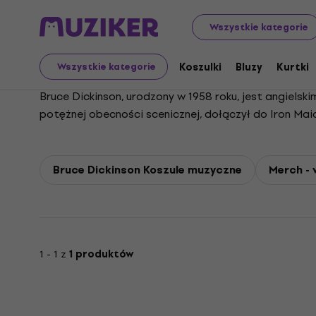
Bruce Dickinson
Wszystkie kategorie
Koszulki
Bluzy
Kurtki
Wszystkie kategorie
Bruce Dickinson, urodzony w 1958 roku, jest angielsk
potężnej obecności scenicznej, dołączył do Iron Ma
klasycznych albumów Iron Maiden, opuścił grupę w 19
sukcesie zespołu, z milionami sprzedanych albumów n
opublikowanym autorem, prezenterem radiowym i tel
Bruce Dickinson Koszule muzyczne
Merch - 
pilotował samolot Iron Maiden na światową trasę ko
muzykę uczyniły go nieprzemijającą i wielotalentowan
1 - 1 z
1 produktów