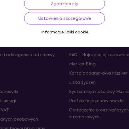
do 30 dni
Transport gratis
od 489 zł
Ponad 
Zgadzam się
Ustawienia szczegółowe
Informacje i pliki cookie
Użyteczne
e i odstąpienia od umowy
FAQ - Najczęściej zadawane
Muziker Blog
Karta podarunkowa Muziker
Lista życzeń
przesyłki
System lojalnościowy Muzike
 usługi
Preferencje plików cookie
 VAT
Ostrzeżenie o oszukańczych
internetowych
danych osobowych
prywatności programu