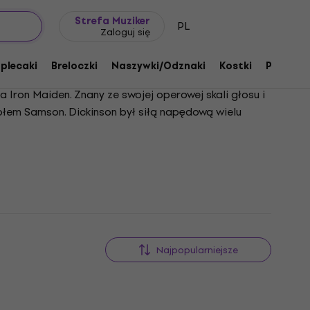
Pomysł na prezent
FAQ
Muziker Blog
Strefa Muziker
PL
Zaloguj się
 plecaki
Breloczki
Naszywki/Odznaki
Kostki
Prezent
 Iron Maiden. Znany ze swojej operowej skali głosu i
ołem Samson. Dickinson był siłą napędową wielu
 w 1999 roku, odgrywając kluczową rolę w ciągłym
ym pilotem komercyjnym, przedsiębiorcą,
własną linię piwa. Co godne uwagi, Dickinson
eavy metal i wszechstronność wykraczająca poza
Najpopularniejsze