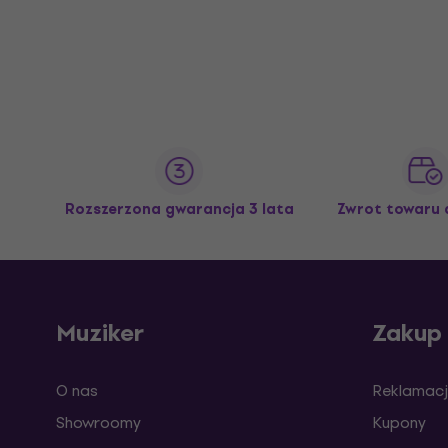
Rozszerzona gwarancja 3 lata
Zwrot towaru 
Muziker
Zakup
O nas
Reklamacj
Showroomy
Kupony