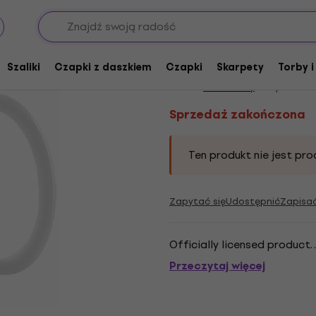
Sprzedaż zakończona
Bob Marley One Love
Szaliki
Czapki z daszkiem
Czapki
Skarpety
Torby i
Marka:
Bob Marley
Kod produkt
Sprzedaż zakończona
Ten produkt nie jest pro
Zapytać się
Udostępnić
Zapisa
Officially licensed product. . 
Przeczytaj więcej