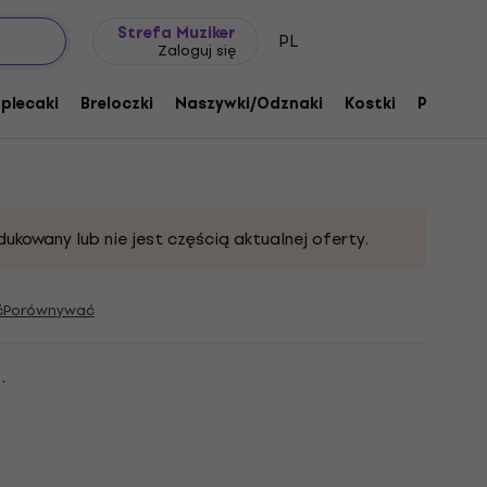
Pomysł na prezent
FAQ
Muziker Blog
Strefa Muziker
PL
Zaloguj się
 Kubek Multi
 plecaki
Breloczki
Naszywki/Odznaki
Kostki
Prezent
u:
332794
dukowany lub nie jest częścią aktualnej oferty.
ć
Porównywać
.