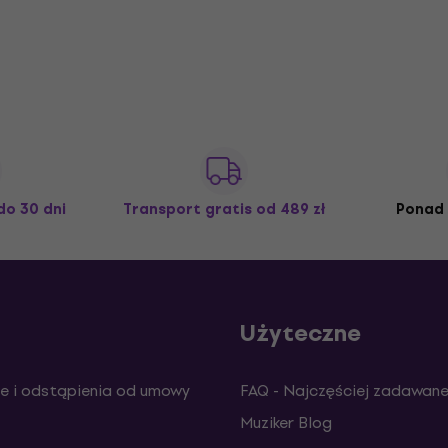
do 30 dni
Transport gratis
od 489 zł
Ponad 
Użyteczne
e i odstąpienia od umowy
FAQ - Najczęściej zadawane
Muziker Blog