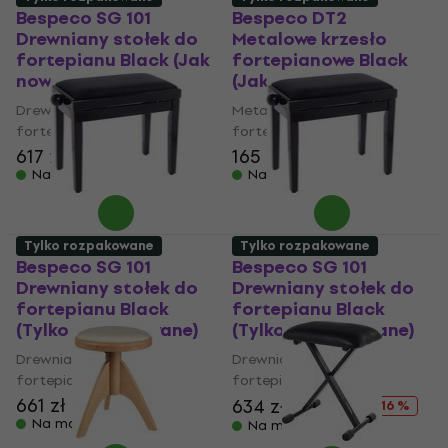
Bespeco SG 101
Bespeco DT2
Drewniany stołek do
Metalowe krzesło
fortepianu Black (Jak
fortepianowe Black
nowe)
(Jak nowe)
Drewniany stołek do
Metalowe krzesło
fortepianu
fortepianowe
617 zł
642 zł
165 zł
176 zł
Na magazynie
Na magazynie
Tylko rozpakowane
Tylko rozpakowane
Bespeco SG 101
Bespeco SG 101
Drewniany stołek do
Drewniany stołek do
fortepianu Black
fortepianu Black
(Tylko rozpakowane)
(Tylko rozpakowane)
Drewniany stołek do
Drewniany stołek do
fortepianu
fortepianu
661 zł
634 zł
755 zł
- 16 %
Na magazynie
Na magazynie