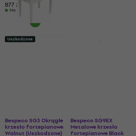
877 zł
892 zł
fortepianu
Na magazynie
731 zł
819 zł
- 11 %
Na magazynie
Uszkodzone
Jak nowe
Bespeco SG 101
Bespeco SG3 Okrągłe
Drewniany stołek do
krzesło fortepianowe
fortepianu White
Walnut (Jak nowe)
(Tylko rozpakowane)
Okrągłe krzesło
Drewniany stołek do
fortepianowe
fortepianu
712 zł
709 zł
795 zł
Na magazynie
- 11 %
Na magazynie
Jak nowe
Tylko rozpakowane
Bespeco SG3 Okrągłe
Bespeco SG9EX
krzesło fortepianowe
Metalowe krzesło
Walnut (Uszkodzone)
fortepianowe Black