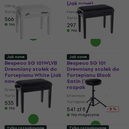
(Jak nowe)
Okrągłe krzesło
fortepianowe
Metalowe krzesło
fortepianowe
566 zł
590 zł
297 zł
300,96 zł
Na magazynie
Na magazynie
Jak nowe
Jak nowe
Bespeco SG 101WLVB
Bespeco SG 101
Drewniany stołek do
Drewniany stołek do
fortepianu White (Jak
fortepianu Black
nowe)
Satin (Tylko
rozpakowane)
Drewniany stołek do
fortepianu
Drewniany stołek do
fortepianu
535 zł
560 zł
Na magazynie
541 zł
590 zł
- 8 %
Na magazynie
Tylko rozpakowane
Tylko rozpakowane