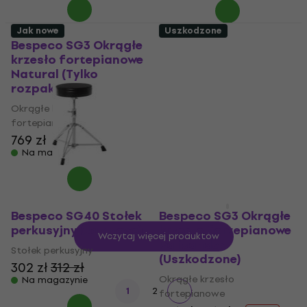
Jak nowe
Uszkodzone
Bespeco SG3 Okrągłe
Bespeco SG8EX
krzesło fortepianowe
Metalowe krzesło
Natural (Tylko
fortepianowe Black
rozpakowane)
(Tylko rozpakowane)
Okrągłe krzesło
Metalowe krzesło
fortepianowe
fortepianowe
769 zł
297 zł
Na magazynie
Na magazynie
Bespeco SG40 Stołek
Bespeco SG3 Okrągłe
perkusyjny (Jak nowe)
krzesło fortepianowe
Wczytaj więcej produktów
Palisander
Stołek perkusyjny
(Uszkodzone)
302 zł
312 zł
Okrągłe krzesło
Na magazynie
1
2
fortepianowe