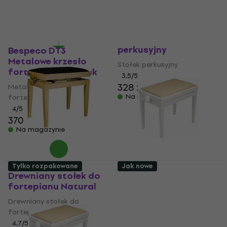
919 zł
Na magazynie
Bespeco SG40 Stołek
Jak nowe
perkusyjny
Bespeco DT3
Metalowe krzesło
Stołek perkusyjny
fortepianowe Black
3,5
/5
328 zł
Metalowe krzesło
Na magazynie
fortepianowe
4
/5
370 zł
Na magazynie
Bespeco SG 101
Tylko rozpakowane
Jak nowe
Drewniany stołek do
Bespeco SG 101
fortepianu Natural
Drewniany stołek do
fortepianu White (Jak
Drewniany stołek do
nowe)
fortepianu
4,7
/5
Drewniany stołek do