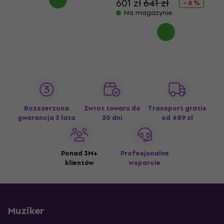
601 zł
641 zł
- 6 %
Na magazynie
Rozszerzona
Zwrot towaru do
Transport gratis
gwarancja 3 lata
30 dni
od 489 zł
Ponad 3M+
Profesjonalne
klientów
wsparcie
Muziker