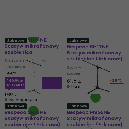
5
/5
141,5 zł
z kodem
MUZMUZ-20
239,9 zł
z kodem
MUZMUZ-5
179 zł
Na magazynie
259 zł
Na magazynie
Bespeco SH14NE
Jak nowe
Jak nowe
Statyw mikrofonowy
Bespeco SH12NE
szubienica
Statyw mikrofonowy
szubienica (Jak nowe)
Statyw mikrofonowy
szubienica
Statyw mikrofonowy
4,4
/5
szubienica
61,6 zł
85,4 zł
146,56 zł
z kodem
- 28 %
MUZMUZ-20
Na magazynie
189 zł
Na magazynie
Jak nowe
Jak nowe
Bespeco SH12NE
Bespeco MS36NE
Statyw mikrofonowy
Statyw mikrofonowy
szubienica (Jak nowe)
szubienica (Jak nowe)