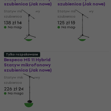
szubienica (Jak nowe)
szubienica (Jak nowe)
Statyw mikrofonowy
Statyw mikrofonowy
szubienica
szubienica
138 zł
147 zł
125 zł
139 zł
Na magazynie
Na magazynie
Tylko rozpakowane
Bespeco MS 11 Hybrid
Bespeco SH14NE
Statyw mikrofonowy
Statyw mikrofonowy
szubienica (Jak nowe)
szubienica (Tylko
rozpakowane)
Statyw mikrofonowy
szubienica
Statyw mikrofonowy
szubienica
226 zł
245 zł
145 zł
Na magazynie
187,11 zł
- 23 %
Na magazynie