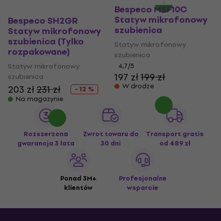
Bespeco MSF10C
Statyw mikrofonowy
Bespeco SH2GR
szubienica
Statyw mikrofonowy
szubienica (Tylko
Statyw mikrofonowy
rozpakowane)
szubienica
Statyw mikrofonowy
4,7
/5
197 zł
199 zł
szubienica
W drodze
203 zł
231 zł
- 12 %
Na magazynie
Rozszerzona
Zwrot towaru do
Transport gratis
gwarancja 3 lata
30 dni
od 489 zł
Ponad 3M+
Profesjonalne
klientów
wsparcie