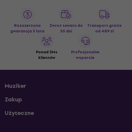
Rozszerzona
Zwrot towaru do
Transport gratis
gwarancja 3 lata
30 dni
od 489 zł
Ponad 3M+
Profesjonalne
klientów
wsparcie
Muziker
Zakup
Użyteczne