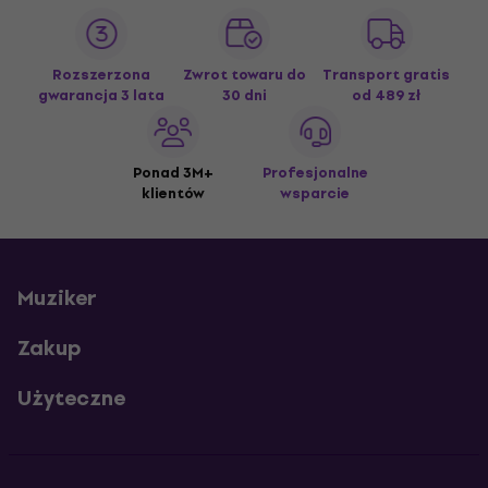
Rozszerzona
Zwrot towaru do
Transport gratis
gwarancja 3 lata
30 dni
od 489 zł
Ponad 3M+
Profesjonalne
klientów
wsparcie
Muziker
Zakup
Użyteczne