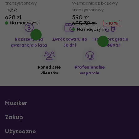
tranzystorowy
Wzmacniacz basowy
tranzystorowy
4,8
/5
628 zł
590 zł
655,38 zł
Na magazynie
- 10 %
Na magazynie
Rozszerzona
Zwrot towaru do
Transport gratis
gwarancja 3 lata
30 dni
od 489 zł
Ponad 3M+
Profesjonalne
klientów
wsparcie
Muziker
Zakup
Użyteczne