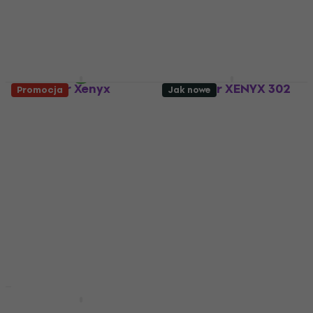
4,7
/5
4,7
/5
435 zł
611 zł
750 zł
- 19 %
Na magazynie
Na magazynie
Behringer Xenyx
Behringer XENYX 302
Promocja
Jak nowe
QX602MP3 Mikser
USB Mikser analogowy
analogowy
Mikser analogowy
Mikser analogowy
4,8
/5
244 zł
4,7
/5
430 zł
442 zł
Na magazynie
Na magazynie
Behringer 832737 (B-
2 wariantów