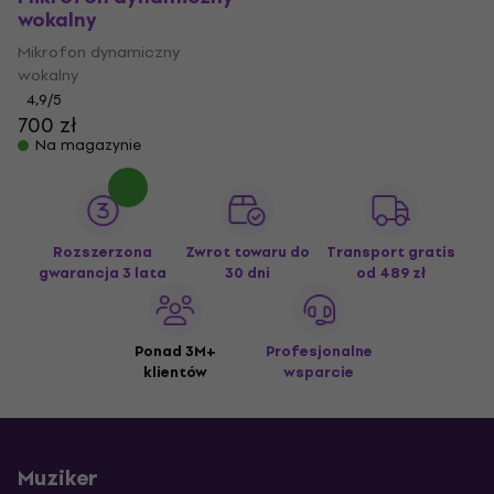
wokalny
Mikrofon dynamiczny
wokalny
4,9
/5
700 zł
Na magazynie
Rozszerzona
Zwrot towaru do
Transport gratis
gwarancja 3 lata
30 dni
od 489 zł
Ponad 3M+
Profesjonalne
klientów
wsparcie
Muziker