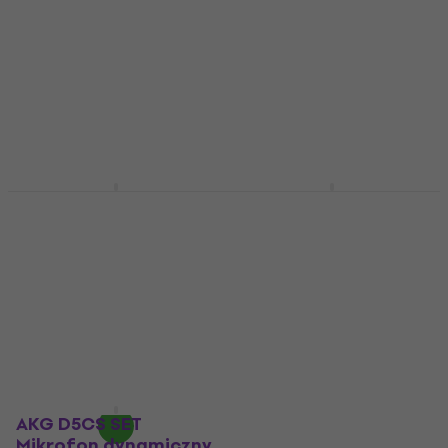
(Jak nowe)
Mikrofon dynamiczny
wokalny
Mikrofon dynamiczny
4,8
/5
wokalny
342 zł
463 zł
508 zł
- 9 %
Na magazynie
Na magazynie
AKG D7 SET Mikrofon
AKG P3S Live SET
dynamiczny wokalny
Mikrofon dynamiczny
wokalny
Mikrofon dynamiczny
wokalny
Mikrofon dynamiczny
wokalny
4,9
/5
4,7
/5
949,36 zł
z kodem
303 zł
MUZMUZ-10
Na magazynie
1 115,9 zł
Na magazynie
AKG D5CS SET
Mikrofon dynamiczny