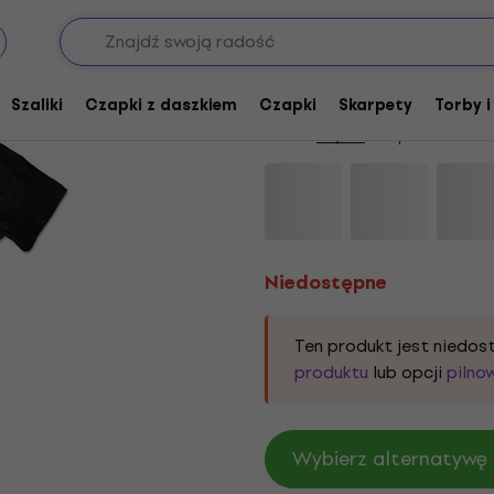
Niedostępne
AC/DC Wembley '79 B
Szaliki
Czapki z daszkiem
Czapki
Skarpety
Torby i
Marka:
AC/DC
Kod produktu:
12
Niedostępne
Ten produkt jest niedo
produktu
lub opcji
pilno
Wybierz alternatywę 