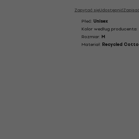
Zapytać się
Udostępnić
Zapisa
Płeć:
Unisex
Kolor według producenta:
Rozmiar:
M
Materiał:
Recycled Cotto