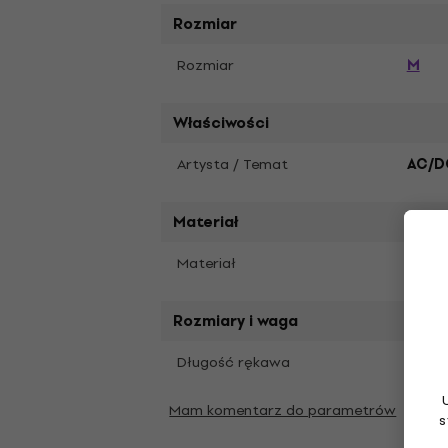
Rozmiar
M
Rozmiar
Właściwości
Artysta / Temat
AC/D
Materiał
Materiał
Recy
Rozmiary i waga
Krótk
Długość rękawa
Mam komentarz do parametrów
s