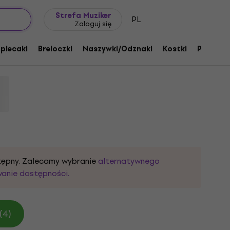
Pomysł na prezent
FAQ
Muziker Blog
Strefa Muziker
PL
Zaloguj się
lack M Koszulka
 plecaki
Breloczki
Naszywki/Odznaki
Kostki
Prezent
17927
stępny. Zalecamy wybranie
alternatywnego
wanie dostępności.
(4)