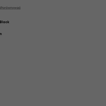
ć
Porównywać
Black
n