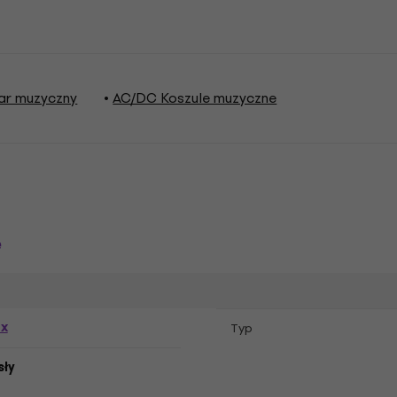
ar muzyczny
AC/DC Koszule muzyczne
e
ex
Typ
sły