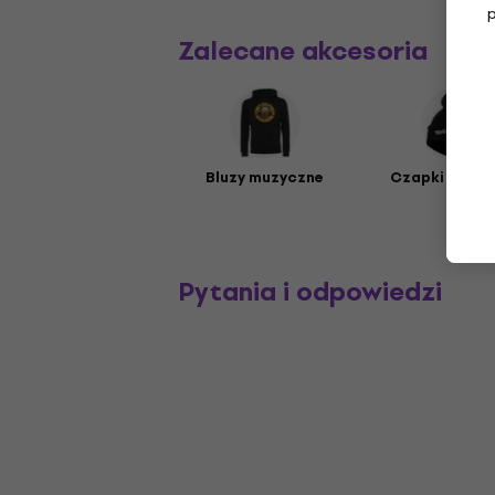
Zalecane akcesoria
Bluzy muzyczne
Czapki muzy
Pytania i odpowiedzi