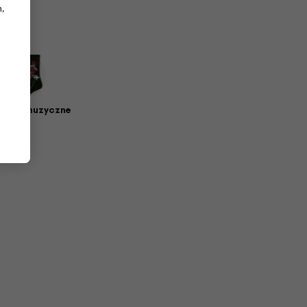
,
petki muzyczne