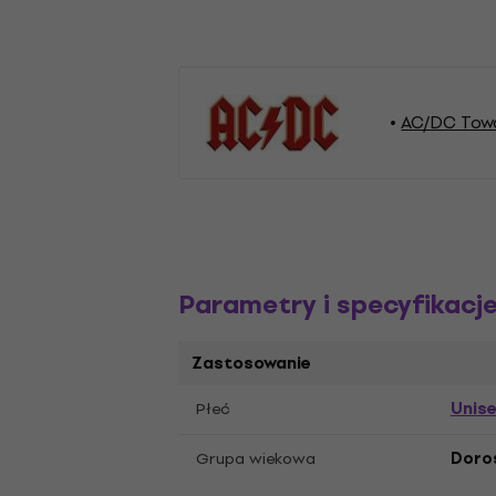
AC/DC Tow
Parametry i specyfikacj
Zastosowanie
Unis
Płeć
Grupa wiekowa
Doro