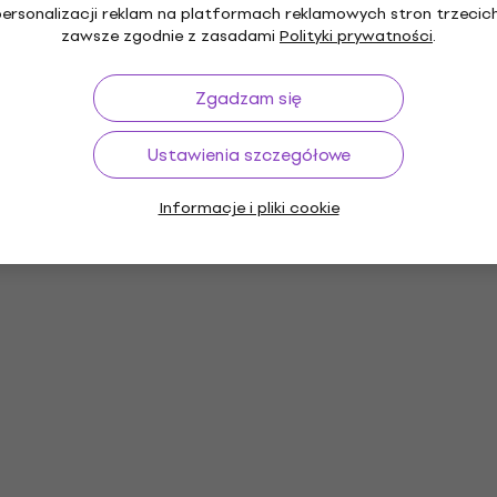
personalizacji reklam na platformach reklamowych stron trzecich
zawsze zgodnie z zasadami
Polityki prywatności
.
Zgadzam się
Ustawienia szczegółowe
czne
Płyty winylowe
Czapki z daszkiem
Skar
muzyczne
Informacje i pliki cookie