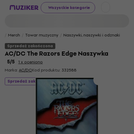
Wszystkie kategorie
Merch
Towar muzyczny
Naszywki, naszywki i odznaki
Sprzedaż zakończona
AC/DC The Razors Edge Naszywka
5
/5
1 x oceniono
Marka:
AC/DC
Kod produktu:
332588
Sprzedaż zakończona